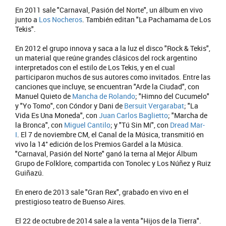
En 2011 sale "Carnaval, Pasión del Norte", un álbum en vivo
junto a
Los Nocheros
. También editan "La Pachamama de Los
Tekis".
En 2012 el grupo innova y saca a la luz el disco "Rock & Tekis",
un material que reúne grandes clásicos del rock argentino
interpretados con el estilo de Los Tekis, y en el cual
participaron muchos de sus autores como invitados. Entre las
canciones que incluye, se encuentran "Arde la Ciudad", con
Manuel Quieto de
Mancha de Rolando
; "Himno del Cucumelo"
y "Yo Tomo", con Cóndor y Dani de
Bersuit Vergarabat
; "La
Vida Es Una Moneda", con
Juan Carlos Baglietto
; "Marcha de
la Bronca", con
Miguel Cantilo
; y "Tú Sin Mí", con
Dread Mar-
I
. El 7 de noviembre CM, el Canal de la Música, transmitió en
vivo la 14° edición de los Premios Gardel a la Música.
"Carnaval, Pasión del Norte" ganó la terna al Mejor Álbum
Grupo de Folklore, compartida con Tonolec y Los Núñez y Ruiz
Guiñazú.
En enero de 2013 sale "Gran Rex", grabado en vivo en el
prestigioso teatro de Buenso Aires.
El 22 de octubre de 2014 sale a la venta "Hijos de la Tierra".