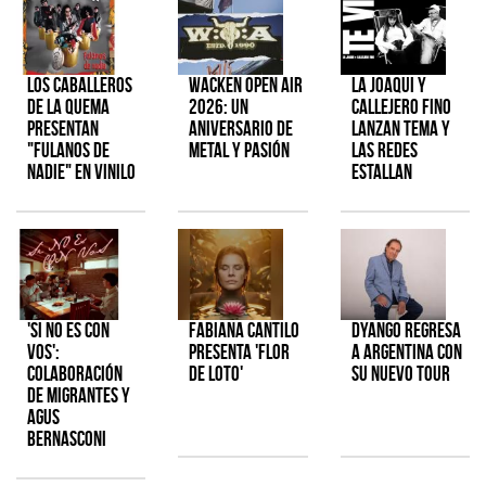
Los Caballeros
Wacken Open Air
La Joaqui y
de la Quema
2026: Un
Callejero Fino
presentan
aniversario de
lanzan tema y
"Fulanos de
metal y pasión
las redes
Nadie" en vinilo
estallan
'Si No Es Con
Fabiana Cantilo
Dyango regresa
Vos':
presenta 'Flor
a Argentina con
colaboración
de Loto'
su nuevo tour
de Migrantes y
Agus
Bernasconi