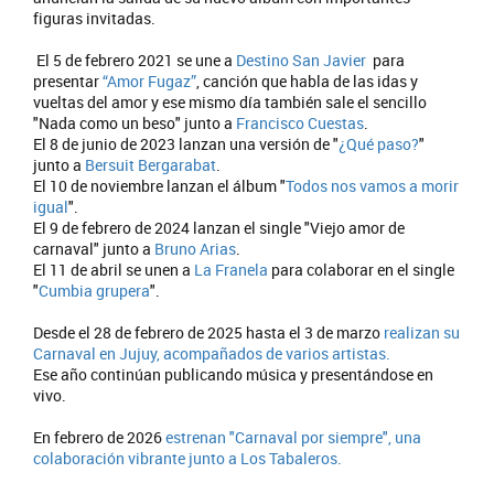
figuras invitadas.
El 5 de febrero 2021 se une a
Destino San Javier
para
presentar
“Amor Fugaz”
, canción que habla de las idas y
vueltas del amor y ese mismo día también sale el sencillo
"Nada como un beso" junto a
Francisco Cuestas
.
El 8 de junio de 2023 lanzan una versión de "
¿Qué paso?
"
junto a
Bersuit Bergarabat
.
El 10 de noviembre lanzan el álbum "
Todos nos vamos a morir
igual
".
El 9 de febrero de 2024 lanzan el single "Viejo amor de
carnaval" junto a
Bruno Arias
.
El 11 de abril se unen a
La Franela
para colaborar en el single
"
Cumbia grupera
".
Desde el 28 de febrero de 2025 hasta el 3 de marzo
realizan su
Carnaval en Jujuy, acompañados de varios artistas.
Ese año continúan publicando música y presentándose en
vivo.
En febrero de 2026
estrenan "Carnaval por siempre", una
colaboración vibrante junto a Los Tabaleros.