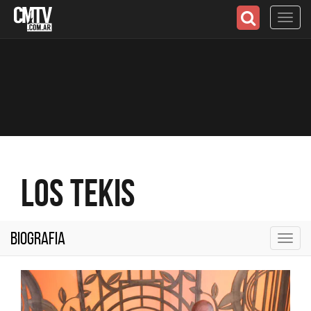
Toggl
navig
Los Tekis
Biografia
Toggl
navig