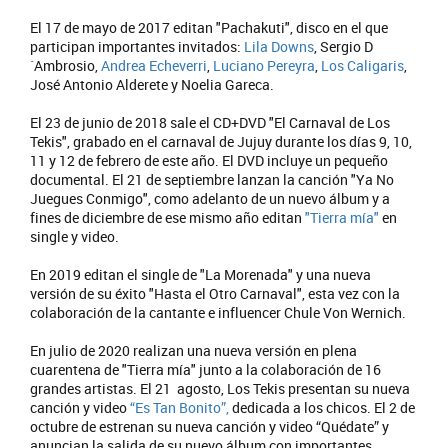
El 17 de mayo de 2017 editan "Pachakuti", disco en el que
participan importantes invitados:
Lila Downs
, Sergio D
´Ambrosio,
Andrea Echeverri
,
Luciano Pereyra
,
Los Caligaris
,
José Antonio Alderete y Noelia Gareca.
El 23 de junio de 2018 sale el CD+DVD "El Carnaval de Los
Tekis", grabado en el carnaval de Jujuy durante los días 9, 10,
11 y 12 de febrero de este año. El DVD incluye un pequeño
documental. El 21 de septiembre lanzan la canción "Ya No
Juegues Conmigo", como adelanto de un nuevo álbum y a
fines de diciembre de ese mismo año editan
"Tierra mía"
en
single y video.
En 2019 editan el single de "La Morenada" y una nueva
versión de su éxito "Hasta el Otro Carnaval", esta vez con la
colaboración de la cantante e influencer Chule Von Wernich.
En julio de 2020 realizan una nueva versión en plena
cuarentena de "Tierra mía" junto a la colaboración de 16
grandes artistas. El 21 agosto, Los Tekis presentan su nueva
canción y video
“Es Tan Bonito”,
dedicada a los chicos. El 2 de
octubre de estrenan su nueva canción y video “Quédate” y
anuncian la salida de su nuevo álbum con importantes