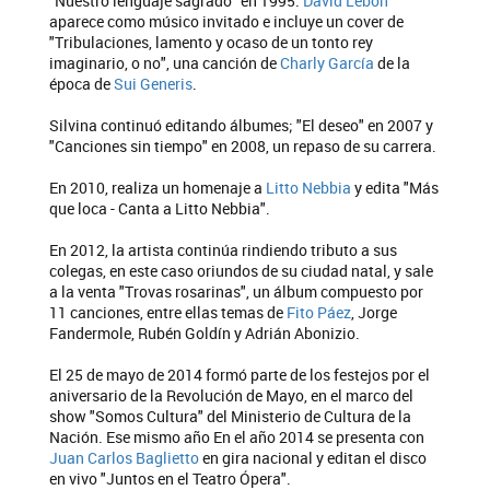
"Nuestro lenguaje sagrado" en 1995.
David Lebón
aparece como músico invitado e incluye un cover de
"Tribulaciones, lamento y ocaso de un tonto rey
imaginario, o no", una canción de
Charly García
de la
época de
Sui Generis
.
Silvina continuó editando álbumes; "El deseo" en 2007 y
"Canciones sin tiempo" en 2008, un repaso de su carrera.
En 2010, realiza un homenaje a
Litto Nebbia
y edita "Más
que loca - Canta a Litto Nebbia".
En 2012, la artista continúa rindiendo tributo a sus
colegas, en este caso oriundos de su ciudad natal, y sale
a la venta "Trovas rosarinas", un álbum compuesto por
11 canciones, entre ellas temas de
Fito Páez
, Jorge
Fandermole, Rubén Goldín y Adrián Abonizio.
El 25 de mayo de 2014 formó parte de los festejos por el
aniversario de la Revolución de Mayo, en el marco del
show "Somos Cultura" del Ministerio de Cultura de la
Nación. Ese mismo año En el año 2014 se presenta con
Juan Carlos Baglietto
en gira nacional y editan el disco
en vivo "Juntos en el Teatro Ópera".