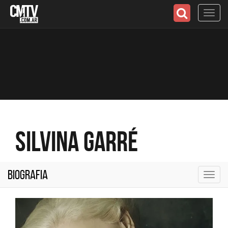
Toggl
navig
Silvina Garré
Biografia
Toggl
navig