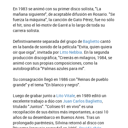
En 1983 se animó con su primer disco solista, "La
mañana siguiente", de aceptable difusión en Rosario. "Se
fuerza la máquina", la canción de Gato Pérez, fue no sólo
el hit, sino el lei-motiv de Garré a lo largo de toda su
carrera solista.
Definitivamente separada del grupo de
Baglietto
cantó
en la banda de sonido de la película "Evita, quien quiera
oir que oiga", invitada por
Litto Nebbia
. En la segunda
producción discográfica, "Creerás en milagros, 1984, se
animó con sus propias composiciones, como la
autobiográfica "Palmas azules para mí".
Su consagración llegó en 1986 con "Reinas de pueblo
grande" y el tema "En blanco y negro".
Luego de grabar junto a
Lito Vitale
, en 1989 editó un
excelente trabajo a dúo con
Juan Carlos Baglietto
,
titulado "Juntos". "Coliseo 91 en vivo" es una
recopilación de sus éxitos más importantes, a casi 10
años de su desembarco en Buenos Aires. Tras un
prolongado paréntesis, Silvina retornó al disco con