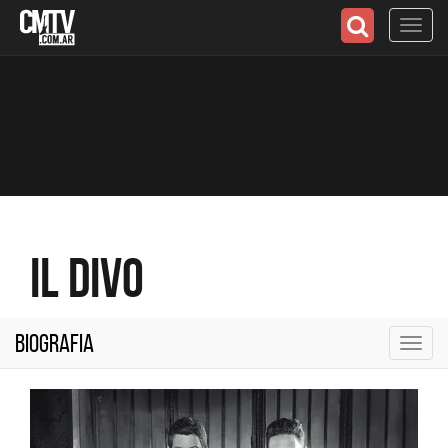
Toggl
navig
Il Divo
Biografia
Toggl
navig