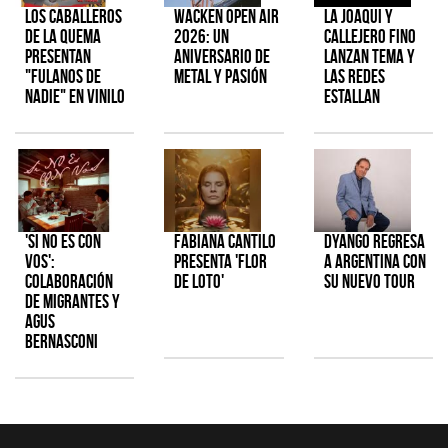
Los Caballeros
Wacken Open Air
La Joaqui y
de la Quema
2026: Un
Callejero Fino
presentan
aniversario de
lanzan tema y
"Fulanos de
metal y pasión
las redes
Nadie" en vinilo
estallan
'Si No Es Con
Fabiana Cantilo
Dyango regresa
Vos':
presenta 'Flor
a Argentina con
colaboración
de Loto'
su nuevo tour
de Migrantes y
Agus
Bernasconi