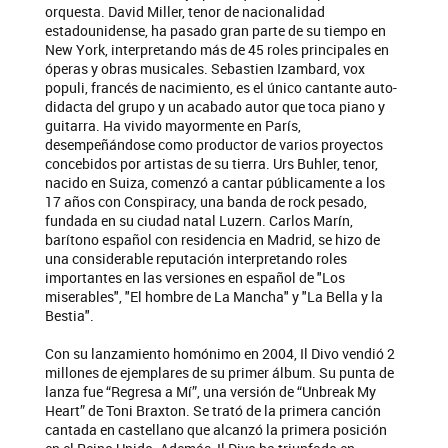
orquesta. David Miller, tenor de nacionalidad
estadounidense, ha pasado gran parte de su tiempo en
New York, interpretando más de 45 roles principales en
óperas y obras musicales. Sebastien Izambard, vox
populi, francés de nacimiento, es el único cantante auto-
didacta del grupo y un acabado autor que toca piano y
guitarra. Ha vivido mayormente en París,
desempeñándose como productor de varios proyectos
concebidos por artistas de su tierra. Urs Buhler, tenor,
nacido en Suiza, comenzó a cantar públicamente a los
17 años con Conspiracy, una banda de rock pesado,
fundada en su ciudad natal Luzern. Carlos Marín,
barítono español con residencia en Madrid, se hizo de
una considerable reputación interpretando roles
importantes en las versiones en español de "Los
miserables", "El hombre de La Mancha" y "La Bella y la
Bestia".
Con su lanzamiento homónimo en 2004, Il Divo vendió 2
millones de ejemplares de su primer álbum. Su punta de
lanza fue “Regresa a Mí”, una versión de “Unbreak My
Heart” de Toni Braxton. Se trató de la primera canción
cantada en castellano que alcanzó la primera posición