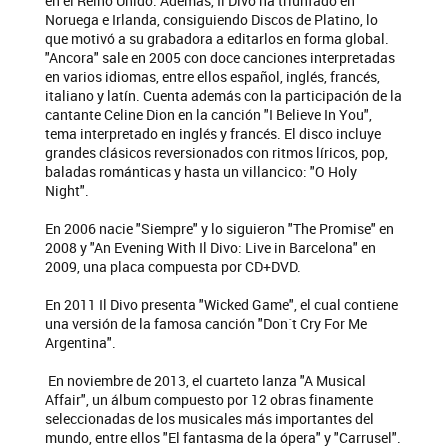
en el Reino Unido. Además, Il Divo ha triunfado en
Noruega e Irlanda, consiguiendo Discos de Platino, lo
que motivó a su grabadora a editarlos en forma global.
"Ancora" sale en 2005 con doce canciones interpretadas
en varios idiomas, entre ellos español, inglés, francés,
italiano y latín. Cuenta además con la participación de la
cantante Celine Dion en la canción "I Believe In You",
tema interpretado en inglés y francés. El disco incluye
grandes clásicos reversionados con ritmos líricos, pop,
baladas románticas y hasta un villancico: "O Holy
Night".
En 2006 nacie "Siempre" y lo siguieron "The Promise" en
2008 y "An Evening With Il Divo: Live in Barcelona" en
2009, una placa compuesta por CD+DVD.
En 2011 Il Divo presenta "Wicked Game", el cual contiene
una versión de la famosa canción "Don´t Cry For Me
Argentina".
En noviembre de 2013, el cuarteto lanza "A Musical
Affair", un álbum compuesto por 12 obras finamente
seleccionadas de los musicales más importantes del
mundo, entre ellos "El fantasma de la ópera" y "Carrusel".