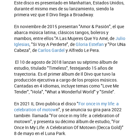
Este disco es presentado en Manhattan, Estados Unidos,
durante el mismo mes de su lanzamiento, siendo la
primera vez que Il Divo llega a Broadway.
En noviembre de 2015 presentan "Amor & Pasión", el que
abarca música latina; clásicos tangos, boleros y
mambos, entre ellos "A Las Mujeres Que Yo Amé, de
Julio
Iglesias
, "Si Voy A Perderte", de
Gloria Estefan
y "Por UNa
Cabeza", de
Carlos Gardel
y Alfredo Le Pera.
El 10 de agosto de 2018 lanzan su séptimo álbum de
estudio, titulado "Timeless", festejando 15 años de
trayectoria. Es el primer álbum de Il Divo que tuvo la
producción ejecutiva a cargo de los propios músicos.
Cantadas en 4 idiomas, incluye temas como "Love Me
Tender", "Hola", "What a Wonderful World" y "Smile".
En 2021 IL Divo publica el disco "
For once in my life: a
celebration of motow
n", y se anuncia su gira para 2022
también llamada "For once in my life: a celebration of
motown", y presenta su décimo álbum de estudio, "For
Once In My Life: A Celebration Of Motown (Decca Gold)"
8 de mayo en el Luna Park.