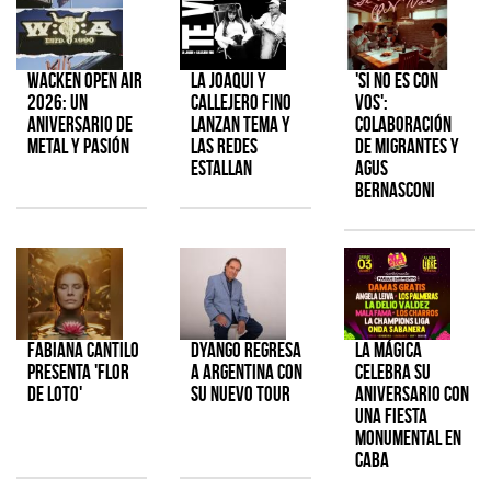
Wacken Open Air
La Joaqui y
'Si No Es Con
2026: Un
Callejero Fino
Vos':
aniversario de
lanzan tema y
colaboración
metal y pasión
las redes
de Migrantes y
estallan
Agus
Bernasconi
Fabiana Cantilo
Dyango regresa
La Mágica
presenta 'Flor
a Argentina con
celebra su
de Loto'
su nuevo tour
aniversario con
una fiesta
monumental en
CABA