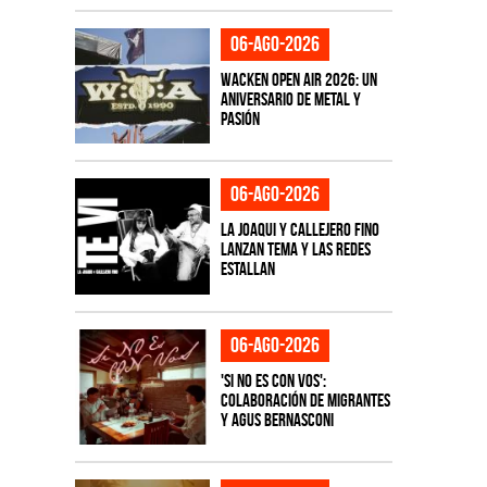
06-ago-2026
Wacken Open Air 2026: Un
aniversario de metal y
pasión
06-ago-2026
La Joaqui y Callejero Fino
lanzan tema y las redes
estallan
06-ago-2026
'Si No Es Con Vos':
colaboración de Migrantes
y Agus Bernasconi