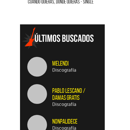
CUANDO QUIERAS, DONDE QUIERAS - SINGLE
TE VI - SIN
Melendi
Discografía
Pablo Lescano /
Damas Gratis
Discografía
Nonpalidece
Discografía