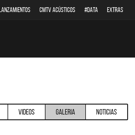
LANZAMIENTOS
CMTV ACÚSTICOS
#DATA
EXTRAS
Videos
Galeria
Noticias
DESTACADOS
DESTACADOS
LEPPARD REGRESA A
EL DOCUMENTAL DE LOS