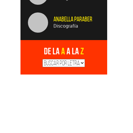
Anabella Paraber
Discografía
De la
A
a la
Z