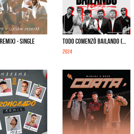
(REMIX) - SINGLE
TODO COMENZÓ BAILANDO (...
2024
lmeras
Feid