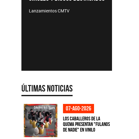
TEMPO
Lanzamientos CMTV
Acústicos
e
Últimas Noticias
07-ago-2026
Los Caballeros de la
Quema presentan "Fulanos
de Nadie" en vinilo