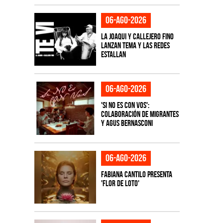
06-ago-2026
La Joaqui y Callejero Fino
lanzan tema y las redes
estallan
06-ago-2026
'Si No Es Con Vos':
colaboración de Migrantes
y Agus Bernasconi
06-ago-2026
Fabiana Cantilo presenta
'Flor de Loto'