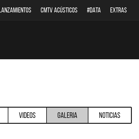
LANZAMIENTOS
CMTV ACÚSTICOS
#DATA
EXTRAS
Videos
Galeria
Noticias
DESTACADOS
DESTACADOS
 ACÚSTICOS
DEF LEPPARD REGRESA A