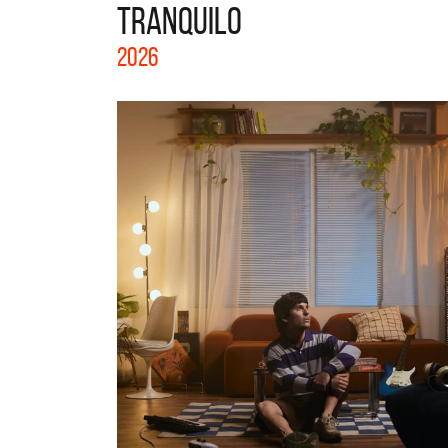
TRANQUILO
La col
2026
Acústi
nuevos 