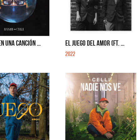
EN UNA CANCIÓN ...
EL JUEGO DEL AMOR (FT. ...
2022
a y Sus Amigos
La Joaqui