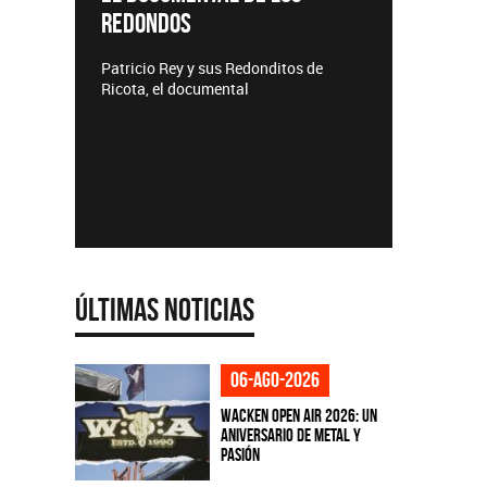
REDONDOS
Lanzamie
Patricio Rey y sus Redonditos de
Ricota, el documental
Últimas Noticias
06-ago-2026
Wacken Open Air 2026: Un
aniversario de metal y
pasión