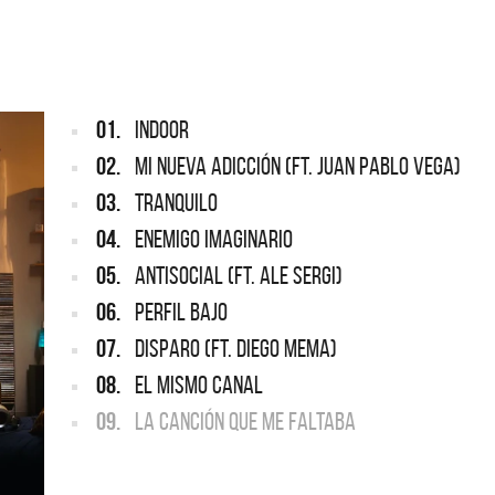
ARGENTINA
ección completa de los CMTV
cos. Todos los meses se suman
Def Leppard vuelve a Argentina
artistas.
01.
INDOOR
02.
MI NUEVA ADICCIÓN (FT. JUAN PABLO VEGA)
03.
TRANQUILO
04.
ENEMIGO IMAGINARIO
05.
ANTISOCIAL (FT. ALE SERGI)
06.
PERFIL BAJO
07.
DISPARO (FT. DIEGO MEMA)
08.
EL MISMO CANAL
09.
LA CANCIÓN QUE ME FALTABA