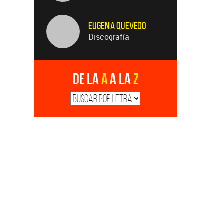
Eugenia Quevedo
Discografía
De la
A
a la
Z