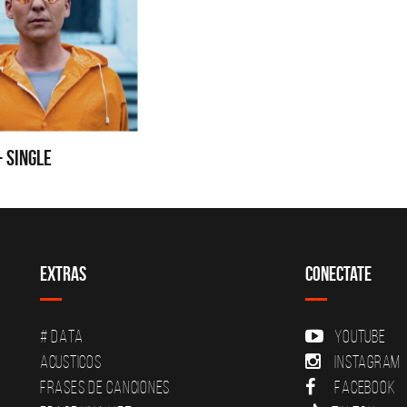
- SINGLE
Extras
Conectate
# DATA
YouTube
Acusticos
Instagram
Frases de canciones
Facebook