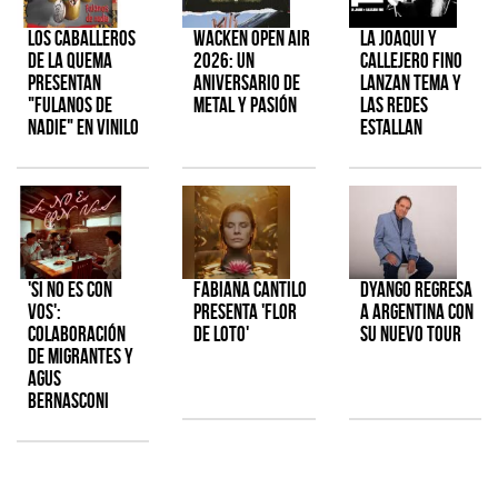
Los Caballeros
Wacken Open Air
La Joaqui y
de la Quema
2026: Un
Callejero Fino
presentan
aniversario de
lanzan tema y
"Fulanos de
metal y pasión
las redes
Nadie" en vinilo
estallan
'Si No Es Con
Fabiana Cantilo
Dyango regresa
Vos':
presenta 'Flor
a Argentina con
colaboración
de Loto'
su nuevo tour
de Migrantes y
Agus
Bernasconi