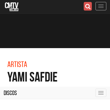
Toggl
navig
Artista
Yami Safdie
Discos
Toggl
navig