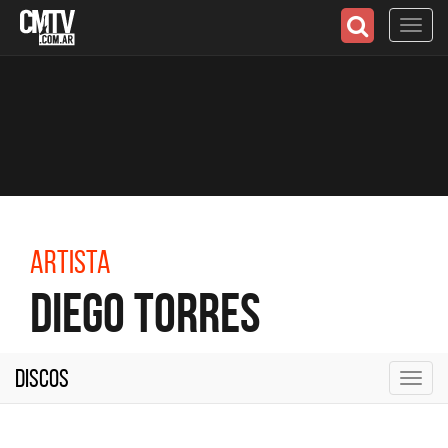
Toggl
navig
Artista
Diego Torres
Discos
Toggl
navig