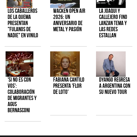
Los Caballeros
Wacken Open Air
La Joaqui y
de la Quema
2026: Un
Callejero Fino
presentan
aniversario de
lanzan tema y
"Fulanos de
metal y pasión
las redes
Nadie" en vinilo
estallan
'Si No Es Con
Fabiana Cantilo
Dyango regresa
Vos':
presenta 'Flor
a Argentina con
colaboración
de Loto'
su nuevo tour
de Migrantes y
Agus
Bernasconi