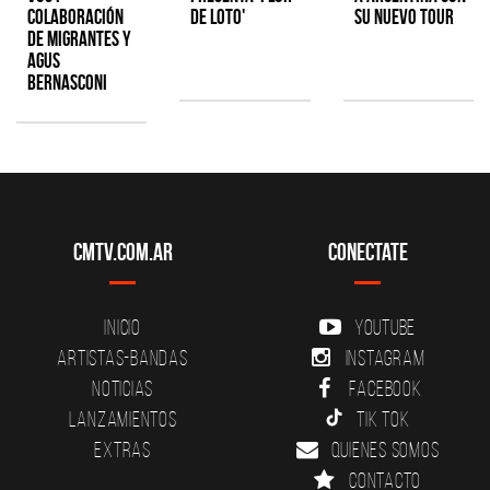
colaboración
de Loto'
su nuevo tour
de Migrantes y
Agus
Bernasconi
CMTV.com.ar
Conectate
Inicio
YouTube
Artistas-Bandas
Instagram
Noticias
Facebook
Lanzamientos
Tik Tok
Extras
Quienes somos
Contacto