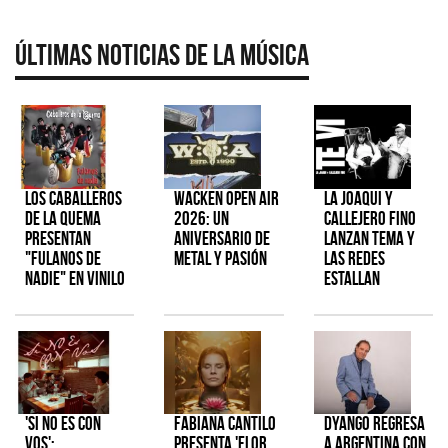
Últimas Noticias de la Música
Los Caballeros
Wacken Open Air
La Joaqui y
de la Quema
2026: Un
Callejero Fino
presentan
aniversario de
lanzan tema y
"Fulanos de
metal y pasión
las redes
Nadie" en vinilo
estallan
'Si No Es Con
Fabiana Cantilo
Dyango regresa
Vos':
presenta 'Flor
a Argentina con