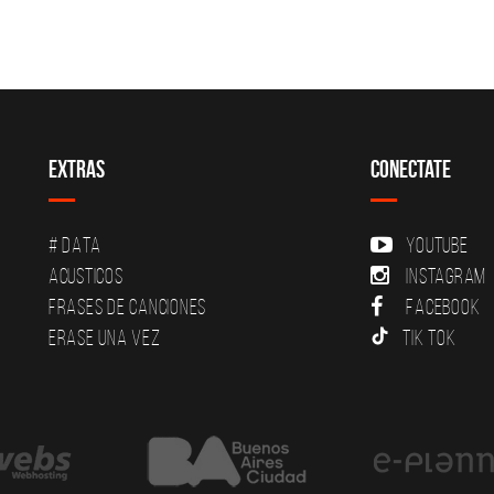
Extras
Conectate
# DATA
YouTube
Acusticos
Instagram
Frases de canciones
Facebook
Erase una vez
Tik Tok