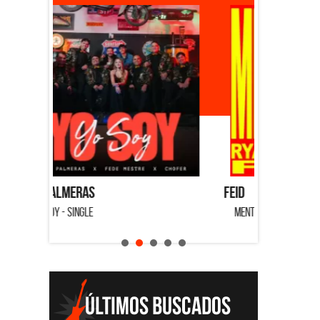
Feid
Dyango
MENTIRA - SINGLE
CUANDO QU