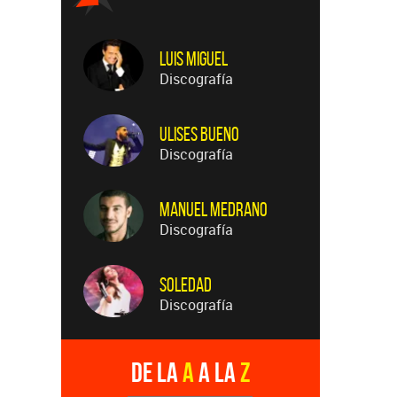
Luis Miguel
Discografía
Ulises Bueno
Discografía
Manuel Medrano
Discografía
Soledad
Discografía
De la
A
a la
Z