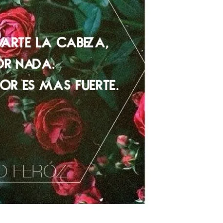
ARGENTINA
La colección completa de los CMTV
Acústicos. Todos los meses se suman
Def Leppard vuelve a Ar
nuevos artistas.