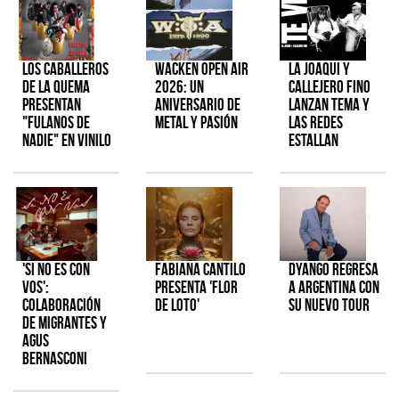
Los Caballeros
Wacken Open Air
La Joaqui y
de la Quema
2026: Un
Callejero Fino
presentan
aniversario de
lanzan tema y
"Fulanos de
metal y pasión
las redes
Nadie" en vinilo
estallan
'Si No Es Con
Fabiana Cantilo
Dyango regresa
Vos':
presenta 'Flor
a Argentina con
colaboración
de Loto'
su nuevo tour
de Migrantes y
Agus
Bernasconi