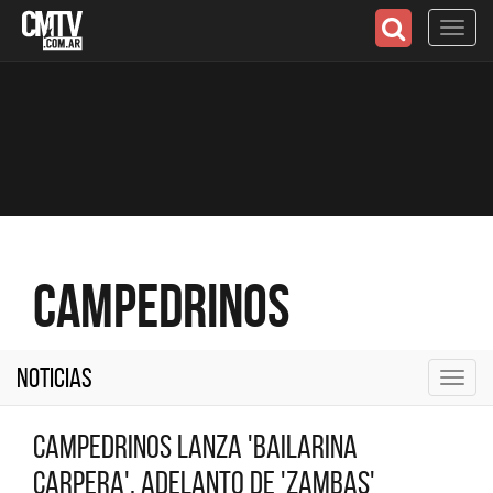
Toggl
navig
Campedrinos
Noticias
Toggl
navig
Campedrinos lanza 'Bailarina
Carpera', adelanto de 'Zambas'