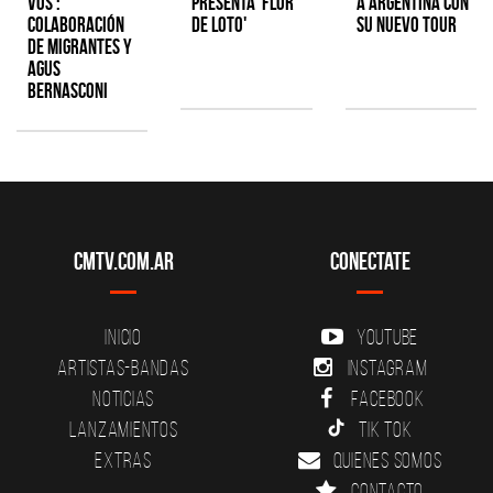
Vos':
presenta 'Flor
a Argentina con
colaboración
de Loto'
su nuevo tour
de Migrantes y
Agus
Bernasconi
CMTV.com.ar
Conectate
Inicio
YouTube
Artistas-Bandas
Instagram
Noticias
Facebook
Lanzamientos
Tik Tok
Extras
Quienes somos
Contacto