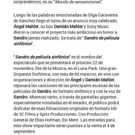
sorprendernos, es su “
Mundo de sensanciones
”.
Luego de las palabras emocionadas de Olga Garaventa
de Sánchez llegó el turno de un anuncio muy celebrado.
Ángel Mahler
, su hijo
Damián Mahler
y Sony Music
dieron a conocer el proyecto más ambicioso en honor a
Sandro
jamás realizado: Se trata de “
Sandro de película
sinfónico
”.
“
Sandro de película sinfónico
” es el nombre del
espectáculo que se presentará el próximo 22 de
noviembre, Día de la Música, en el Luna Park. Una gran
Orquesta Sinfónica, con más de 60 músicos, en vivo con
orquestaciones y dirección de
Ángel
y
Damián Mahler
,
repasará las canciones de las principales escenas de las
películas de
Sandro
, en formato sinfónico y con la voz de
Sandro
. Mientras tanto, a través de pantallas gigantes
especialmente instaladas en el estadio, el público podrá
disfrutar de esas filmaciones originales en formato HD
de 3C Films y Spitz Producciones. Con Producción
General de Elías Hofman, Exi Ment. Las entradas para
este show impactante serán puestas a la venta el 4 de
septiembre.