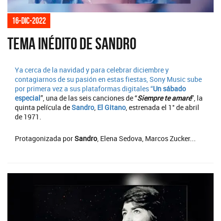
16-dic-2022
Tema inédito de Sandro
Ya cerca de la navidad y para celebrar diciembre y
contagiarnos de su pasión en estas fiestas, Sony Music sube
por primera vez a sus plataformas digitales “
Un sábado
especial
”, una de las seis canciones de “
Siempre te amaré
”, la
quinta película de
Sandro
,
El Gitano
, estrenada el 1° de abril
de 1971.
Protagonizada por
Sandro
, Elena Sedova, Marcos Zucker...