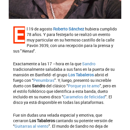
E
l 19 de agosto
Roberto Sánchez
hubiera cumplido
78 años. Y para festejarlo se realizó un evento
muy particular en su hermoso castillo de la calle
Pavón 3939, con una recepción para la prensa y
sus "
Nenas
".
Exactamente a las 17 –hora en la que
Sandro
tradicionalmente saludaba a sus fans en la puerta de su
mansión en Banfield- el grupo
Los Tabaleros
abrió el
fuego con “
Penumbras
”. Y, luego, presentó su increíble
dueto con
Sandro
del clásico “
Porque yo te amo
”, pero en
el estilo folklórico que identifica a esta banda, dueto
incluido en su nuevo disco “
Caramelos de felicidad
”. El
disco ya está disponible en todas las plataformas.
Fue sin dudas una velada especial y emotiva, que
cerraron
Los Tabaleros
cantando su potente versión de
“
Guitarras al viento
”. El mundo de Sandro no deja de