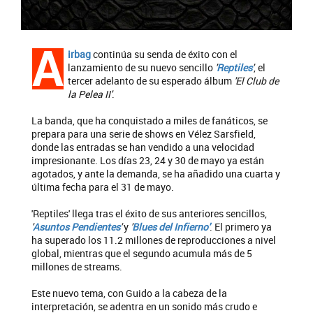
A
irbag
continúa su senda de éxito con el
lanzamiento de su nuevo sencillo
'
Reptiles
'
, el
tercer adelanto de su esperado álbum
'El Club de
la Pelea II'
.
La banda, que ha conquistado a miles de fanáticos, se
prepara para una serie de shows en Vélez Sarsfield,
donde las entradas se han vendido a una velocidad
impresionante. Los días 23, 24 y 30 de mayo ya están
agotados, y ante la demanda, se ha añadido una cuarta y
última fecha para el 31 de mayo.
'Reptiles' llega tras el éxito de sus anteriores sencillos,
'
Asuntos Pendientes
'
y
'
Blues del Infierno'
. El primero ya
ha superado los 11.2 millones de reproducciones a nivel
global, mientras que el segundo acumula más de 5
millones de streams.
Este nuevo tema, con Guido a la cabeza de la
interpretación, se adentra en un sonido más crudo e