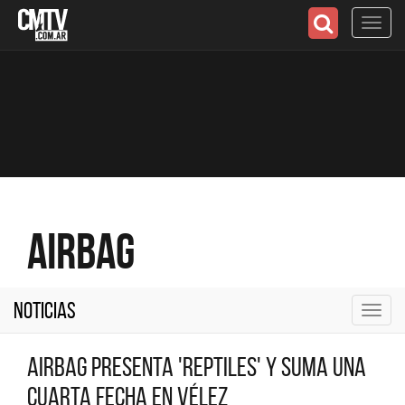
Toggl
navig
Airbag
Noticias
Toggl
navig
Airbag presenta 'Reptiles' y suma una
cuarta fecha en Vélez