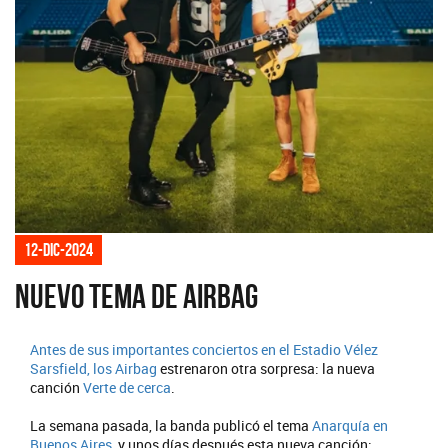
12-dic-2024
Nuevo tema de Airbag
Antes de sus importantes conciertos en el Estadio Vélez
Sarsfield, los
Airbag
estrenaron otra sorpresa: la nueva
canción
Verte de cerca
.
La semana pasada, la banda publicó el tema
Anarquía en
Buenos Aires
, y unos días después esta nueva canción: