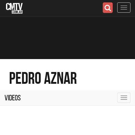
Toggl
navig
Pedro Aznar
Videos
Toggl
navig