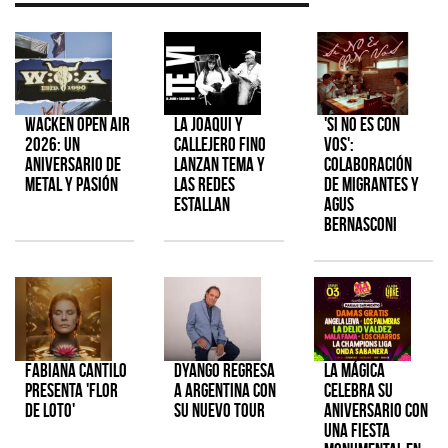
Wacken Open Air
La Joaqui y
'Si No Es Con
2026: Un
Callejero Fino
Vos':
aniversario de
lanzan tema y
colaboración
metal y pasión
las redes
de Migrantes y
estallan
Agus
Bernasconi
Fabiana Cantilo
Dyango regresa
La Mágica
presenta 'Flor
a Argentina con
celebra su
de Loto'
su nuevo tour
aniversario con
una fiesta