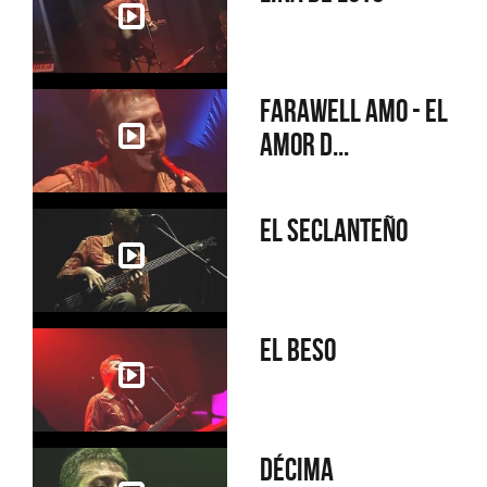
Farawell amo - El
amor d...
El Seclanteño
El beso
Décima