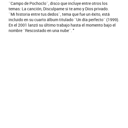
¨Campo de Pochoclo¨, disco que incluye entre otros los
temas: La canción, Disculpame si te amo y Dios privado.
¨Mi historia entre tus dedos¨, tema que fue un éxito, está
incluido en su cuarto álbum titulado ¨Un día perfecto¨ (1999).
En el 2001 lanzó su último trabajo hasta el momento bajo el
nombre ¨Rescostado en una nube¨. "