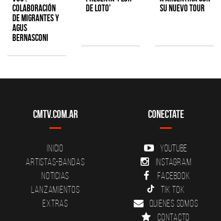
colaboración
de Loto'
su nuevo tour
de Migrantes y
Agus
Bernasconi
CMTV.com.ar
Conectate
Inicio
YouTube
Artistas-Bandas
Instagram
Noticias
Facebook
Lanzamientos
Tik Tok
Extras
Quienes somos
Contacto