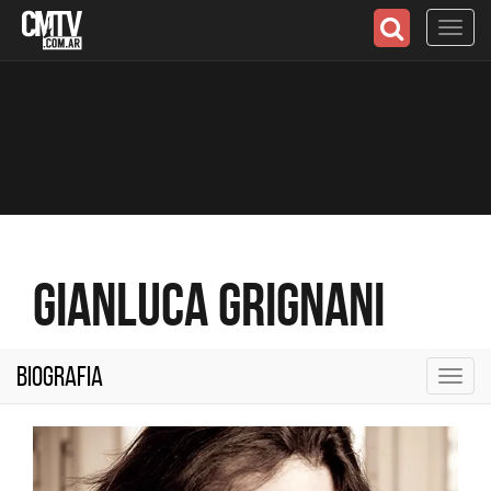
Toggl
navig
Gianluca Grignani
Biografia
Toggl
navig