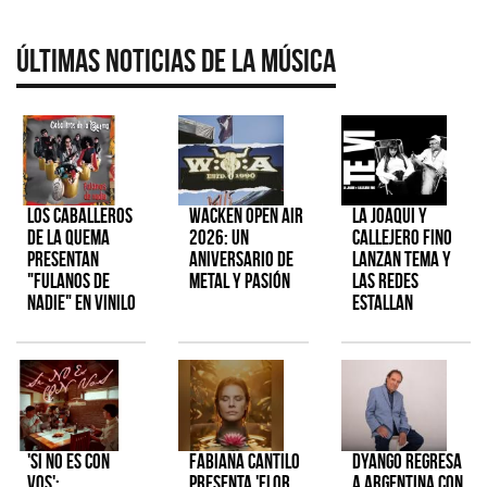
Últimas Noticias de la Música
Los Caballeros
Wacken Open Air
La Joaqui y
de la Quema
2026: Un
Callejero Fino
presentan
aniversario de
lanzan tema y
"Fulanos de
metal y pasión
las redes
Nadie" en vinilo
estallan
'Si No Es Con
Fabiana Cantilo
Dyango regresa
Vos':
presenta 'Flor
a Argentina con