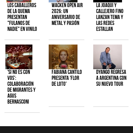
Los Caballeros
Wacken Open Air
La Joaqui y
de la Quema
2026: Un
Callejero Fino
presentan
aniversario de
lanzan tema y
"Fulanos de
metal y pasión
las redes
Nadie" en vinilo
estallan
'Si No Es Con
Fabiana Cantilo
Dyango regresa
Vos':
presenta 'Flor
a Argentina con
colaboración
de Loto'
su nuevo tour
de Migrantes y
Agus
Bernasconi