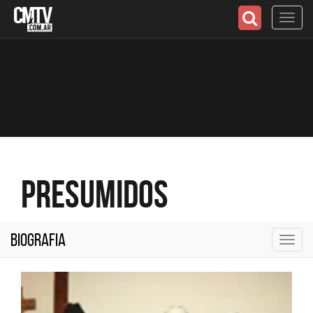
Toggl
navig
Presumidos
Biografia
Toggl
navig