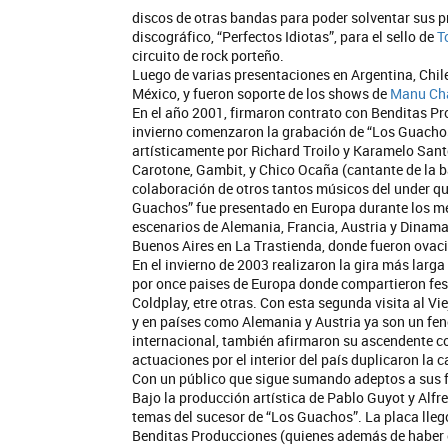
discos de otras bandas para poder solventar sus p
discográfico, “Perfectos Idiotas”, para el sello de
T
circuito de rock porteño.
Luego de varias presentaciones en Argentina, Chile
México, y fueron soporte de los shows de
Manu Ch
En el año 2001, firmaron contrato con Benditas Pro
invierno comenzaron la grabación de “Los Guachos
artísticamente por Richard Troilo y Karamelo Sant
Carotone, Gambit, y Chico Ocaña (cantante de la 
colaboración de otros tantos músicos del under que
Guachos” fue presentado en Europa durante los mes
escenarios de Alemania, Francia, Austria y Dinamar
Buenos Aires en La Trastienda, donde fueron ovac
En el invierno de 2003 realizaron la gira más larg
por once paises de Europa donde compartieron fes
Coldplay, etre otras. Con esta segunda visita al Vi
y en países como Alemania y Austria ya son un fen
internacional, también afirmaron su ascendente co
actuaciones por el interior del país duplicaron la 
Con un público que sigue sumando adeptos a sus fi
Bajo la producción artística de Pablo Guyot y Alfr
temas del sucesor de “Los Guachos”. La placa llegó 
Benditas Producciones (quienes además de haber ed