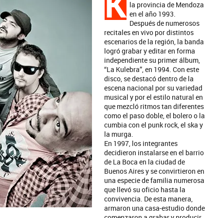
K
la provincia de Mendoza
en el año 1993.
Después de numerosos
recitales en vivo por distintos
escenarios de la región, la banda
logró grabar y editar en forma
independiente su primer álbum,
“La Kulebra”, en 1994. Con este
disco, se destacó dentro de la
escena nacional por su variedad
musical y por el estilo natural en
que mezcló ritmos tan diferentes
como el paso doble, el bolero o la
cumbia con el punk rock, el ska y
la murga.
En 1997, los integrantes
decidieron instalarse en el barrio
de La Boca en la ciudad de
Buenos Aires y se convirtieron en
una especie de familia numerosa
que llevó su oficio hasta la
convivencia. De esta manera,
armaron una casa-estudio donde
comenzaron a grabar y producir