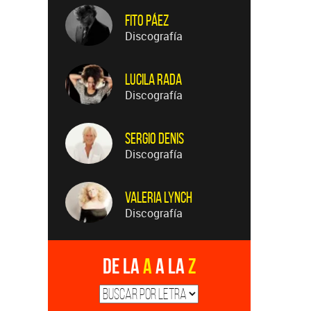
Fito Páez
Discografía
Lucila Rada
Discografía
Sergio Denis
Discografía
Valeria Lynch
Discografía
De la
A
a la
Z