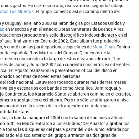
ropios gastos. En ese mismo año, realizaron su segundo trabajo
odos Tus Muertos
. El grupo, comenzó así su camino dentro del
 y Uruguay; en el año 2000 salieron de gira por Estados Unidos y
ao
en Mendoza y en el estadio Obras Sanitarias de Buenos Aires.
ducciones (productora y sello discográfico independiente) y en el
” que finalizaron en Enero de 2002. Este álbum fue producido
o, y contó con las participaciones especiales de
Manu Chao
, Tonino
banda española “Los Mártires del Compás”); además de la
 fueron conociendo a lo largo de estos diez años de rock. “Los
es de Junio y Julio de 2002 con cuarenta conciertos en diferentes
ca. En Agosto realizaron la presentación oficial del disco en
ionados por más de novecientas personas.
a del rock nacional. Estuvieron tocando durante más de tres meses
tivales y escenarios con bandas como Metallica, Jamiroquai, y
ejo Continente, los Karamelo Santo se abrieron camino en el exterior,
ómeno que sigue en crecimiento. Pero no sólo se afianzaron a nivel
nvocatoria en la escena del rock argentino: en todas sus
cantidad de fans.
las, la banda inaugura el 2004 con la salida de un nuevo álbum.
edo Toth, en Marzo entraron a los estudios “Del Abasto” a grabar los
a todas las disquerías del país a partir del 7 de Junio, editada por
itado el disco anterior del grupo, armaron las dos giras de