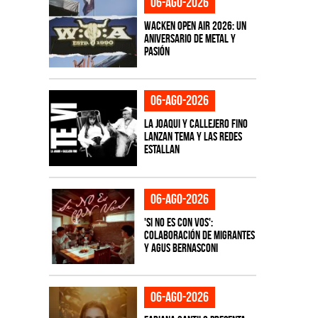
06-ago-2026
Wacken Open Air 2026: Un
aniversario de metal y
pasión
06-ago-2026
La Joaqui y Callejero Fino
lanzan tema y las redes
estallan
06-ago-2026
'Si No Es Con Vos':
colaboración de Migrantes
y Agus Bernasconi
06-ago-2026