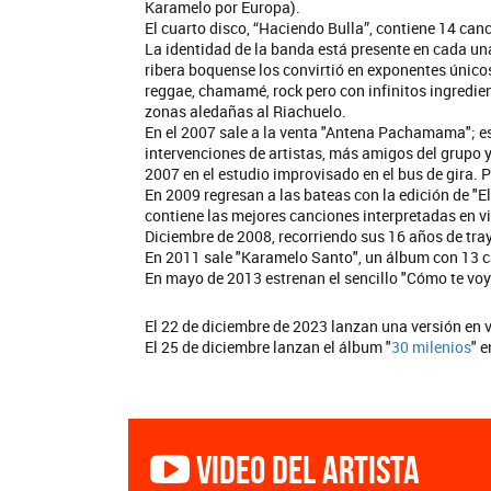
Karamelo por Europa).
El cuarto disco, “Haciendo Bulla”, contiene 14 can
La identidad de la banda está presente en cada una
ribera boquense los convirtió en exponentes únicos
reggae, chamamé, rock pero con infinitos ingrediente
zonas aledañas al Riachuelo.
En el 2007 sale a la venta "Antena Pachamama"; e
intervenciones de artistas, más amigos del grupo y
2007 en el estudio improvisado en el bus de gira. 
En 2009 regresan a las bateas con la edición de "El 
contiene las mejores canciones interpretadas en viv
Diciembre de 2008, recorriendo sus 16 años de tray
En 2011 sale "Karamelo Santo", un álbum con 13 can
En mayo de 2013 estrenan el sencillo "Cómo te voy 
El 22 de diciembre de 2023 lanzan una versión en v
El 25 de diciembre lanzan el álbum "
30 milenios
" e
Video del artista