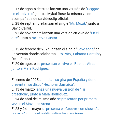
El 17 de agosto de 2023 lanzan una versión de "
Reggae
en el universo
" junto a Mykal Rose, la misma viene
acompañada de su videoclip oficial.
El 28 de septiembre lanzan el single "
Mr. Muzik
" junto a
David Cairol.
El 23 de noviembre lanzan una versión en vivo de "
En el
aire
" junto a
No Te Va Gustar
.
El 15 de febrero de 2024 lanzan el single "
Love song
" en
un versión donde colaboran
Fito Páez
,
Fabiana Cantilo
y
Dean Fraser.
El 29 de agosto
se presentan en vivo en Buenos Aires
junto a Mala Rodríguez.
En enero de 2025
anuncian su gira por España y donde
presentan su disco "Hecho en Jamaica"
.
El 13 de marzo
lanza una nueva versión de "Tu
presencia", junto a Mala Rodríguez
.
El 24 de abril del mismo año
se presentan por primera
vez en el Movistar Arena
El 23 y 24 de mayo
se presenta en Groove, con shows "a
la carta", donde el publico elige las canciones
.