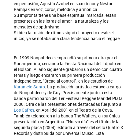
en percusión, Agustín Azubel en saxo tenor y Néstor
Ramljak en voz, coros, melódica y armónica.
Su impronta tiene una base espiritual marcada, están
presentes en las letras el amor, la naturaleza y los
mensajes de optimismo.​
Si bien la fusión de ritmos signó el proyecto desde el
inicio, ya se notaba una clara tendencia hacia el reggae.
En 1999 Nonpalidece emprendió su primera gira por el
Sur argentino, cerrando la Fiesta Nacional del Lúpulo en
el Bolsón. Al año siguiente grabaron un demo con cuatro
temas y luego encararon su primera producción
independiente, "Dread al control", en los estudios de
Karamelo Santo
. La producción artística estuvo a cargo
de Nonpalidece y de Goy. Precisamente junto a esta
banda participaron del 1er Festival Reggae Mar del Plata
2000. Otra de las presentaciones destacadas fue junto a
Los Cafres
, en Abril del 2001 en el Teatro de la Cova.
También telonearon a la banda The Wailers, en su única
presentación en Argentina. "Nuevo día" es el título de la
segunda placa (2004), editada a través del sello Quatro K
Records y distribuida por Universal Music. Está