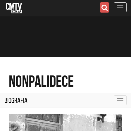
Toggl
navig
Nonpalidece
Biografia
Toggl
navig