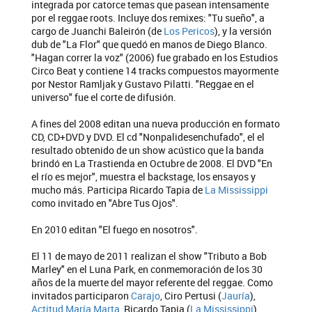
integrada por catorce temas que pasean intensamente
por el reggae roots. Incluye dos remixes: "Tu sueño", a
cargo de Juanchi Baleirón (de
Los Pericos
), y la versión
dub de "La Flor" que quedó en manos de Diego Blanco.
"Hagan correr la voz" (2006) fue grabado en los Estudios
Circo Beat y contiene 14 tracks compuestos mayormente
por Nestor Ramljak y Gustavo Pilatti. "Reggae en el
universo" fue el corte de difusión.
A fines del 2008 editan una nueva producción en formato
CD, CD+DVD y DVD. El cd "Nonpalidesenchufado", el el
resultado obtenido de un show acústico que la banda
brindó en La Trastienda en Octubre de 2008. El DVD "En
el río es mejor", muestra el backstage, los ensayos y
mucho más. Participa Ricardo Tapia de
La Mississippi
como invitado en "Abre Tus Ojos".
En 2010 editan "El fuego en nosotros".
El 11 de mayo de 2011 realizan el show "Tributo a Bob
Marley" en el Luna Park, en conmemoración de los 30
años de la muerte del mayor referente del reggae. Como
invitados participaron
Carajo
, Ciro Pertusi (
Jauría
),
Actitud María Marta
, Ricardo Tapia (
La Mississippi
),