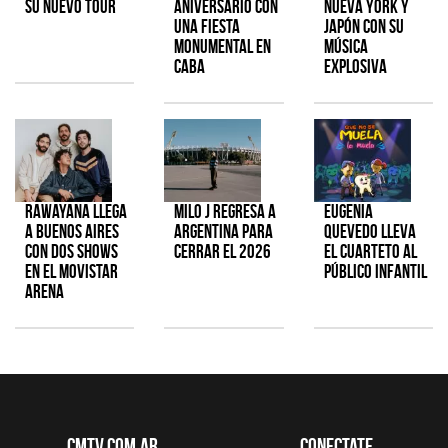
su nuevo tour
aniversario con
Nueva York y
una fiesta
Japón con su
monumental en
música
CABA
explosiva
Rawayana llega
Milo J regresa a
Eugenia
a Buenos Aires
Argentina para
Quevedo lleva
con dos shows
cerrar el 2026
el cuarteto al
en el Movistar
público infantil
Arena
CMTV.com.ar
Conectate