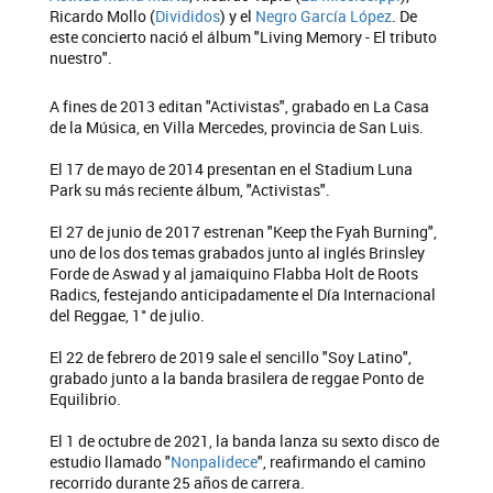
Ricardo Mollo (
Divididos
) y el
Negro García López
. De
este concierto nació el álbum "Living Memory - El tributo
nuestro".
A fines de 2013 editan "Activistas", grabado en La Casa
de la Música, en Villa Mercedes, provincia de San Luis.
El 17 de mayo de 2014 presentan en el Stadium Luna
Park su más reciente álbum, "Activistas".
El 27 de junio de 2017 estrenan "Keep the Fyah Burning",
uno de los dos temas grabados junto al inglés Brinsley
Forde de Aswad y al jamaiquino Flabba Holt de Roots
Radics, festejando anticipadamente el Día Internacional
del Reggae, 1° de julio.
El 22 de febrero de 2019 sale el sencillo "Soy Latino",
grabado junto a la banda brasilera de reggae Ponto de
Equilibrio.
El 1 de octubre de 2021, la banda lanza su sexto disco de
estudio llamado "
Nonpalidece
", reafirmando el camino
recorrido durante 25 años de carrera.