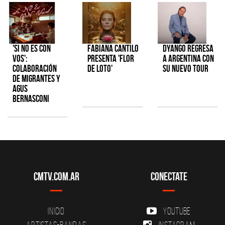
'Si No Es Con
Fabiana Cantilo
Dyango regresa
Vos':
presenta 'Flor
a Argentina con
colaboración
de Loto'
su nuevo tour
de Migrantes y
Agus
Bernasconi
CMTV.com.ar
Conectate
Inicio
YouTube
Artistas-Bandas
Instagram