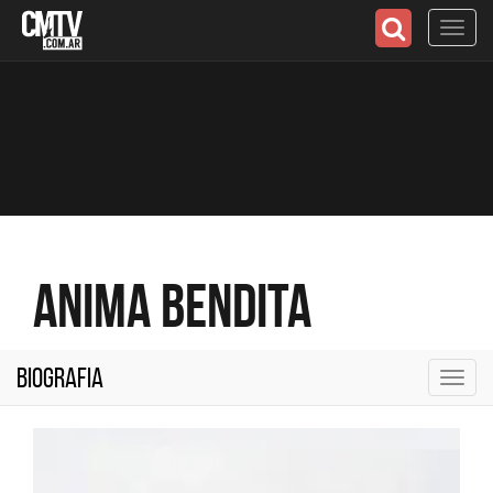
Toggl
navig
Anima bendita
Biografia
Toggl
navig