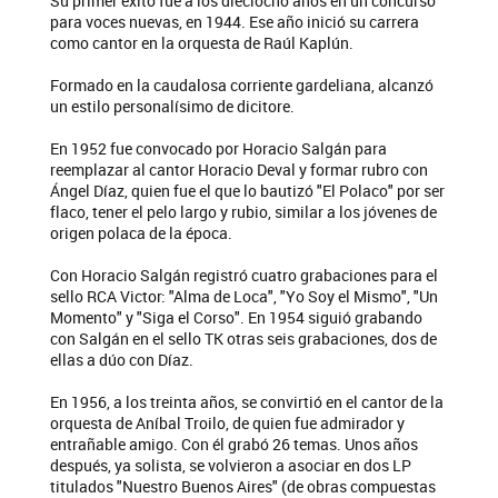
Su primer éxito fue a los dieciocho años en un concurso
para voces nuevas, en 1944. Ese año inició su carrera
como cantor en la orquesta de Raúl Kaplún.
Formado en la caudalosa corriente gardeliana, alcanzó
un estilo personalísimo de dicitore.
En 1952 fue convocado por Horacio Salgán para
reemplazar al cantor Horacio Deval y formar rubro con
Ángel Díaz, quien fue el que lo bautizó "El Polaco" por ser
flaco, tener el pelo largo y rubio, similar a los jóvenes de
origen polaca de la época.
Con Horacio Salgán registró cuatro grabaciones para el
sello RCA Victor: "Alma de Loca", "Yo Soy el Mismo", "Un
Momento" y "Siga el Corso". En 1954 siguió grabando
con Salgán en el sello TK otras seis grabaciones, dos de
ellas a dúo con Díaz.
En 1956, a los treinta años, se convirtió en el cantor de la
orquesta de Aníbal Troilo, de quien fue admirador y
entrañable amigo. Con él grabó 26 temas. Unos años
después, ya solista, se volvieron a asociar en dos LP
titulados "Nuestro Buenos Aires" (de obras compuestas