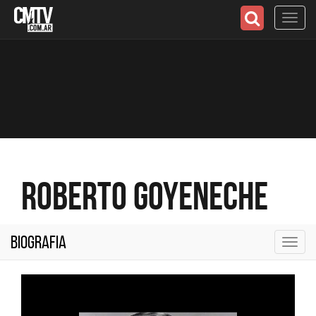
Toggl
navig
Roberto Goyeneche
Biografia
Toggl
navig