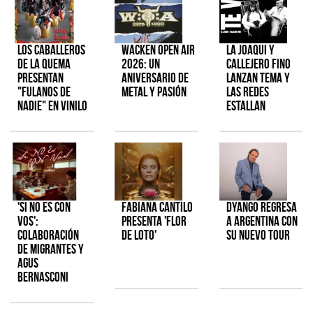
Los Caballeros
Wacken Open Air
La Joaqui y
de la Quema
2026: Un
Callejero Fino
presentan
aniversario de
lanzan tema y
"Fulanos de
metal y pasión
las redes
Nadie" en vinilo
estallan
'Si No Es Con
Fabiana Cantilo
Dyango regresa
Vos':
presenta 'Flor
a Argentina con
colaboración
de Loto'
su nuevo tour
de Migrantes y
Agus
Bernasconi