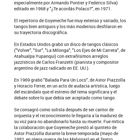
especialmente por Armando Pontier y Federico Silva)
editado en 1968 y "¿Te acordás Polaco?", en 1971.
El repertorio de Goyeneche fue muy extenso y variado, los
tangos bien antiguos y los más modernos desfilaron en
su trayectoria discográfica.
En Estados Unidos grabó un disco de tangos clásicos
("Volver", "Sur", "La Milonga", "Los Ejes de Mi Carreta", de
Atahualpa Yupanqui) con extrañísimos arreglos
jazzísticos de Carlos Franzetti (pianista y compositor
argentino de jazz radicado en EE. UU.).
En 1969 grabó "Balada Para Un Loco", de Astor Piazzolla
y Horacio Ferrer, en un acto de audacia artística, luego
del escándalo que el estreno del tema significara y el
debate sobre lo que debía ser aceptado como tango.
Se consagró como solista después de ser cantor de
orquesta y el reconocimiento le llegaría a la madurez de
su voz para no abandonarlo hasta su muerte. Fue mítica
la colaboración que Goyeneche prestó al quinteto de
Astor Piazzolla durante la breve temporada (mayo de
1982, en plena guerra de las Malvinas) en el Teatro