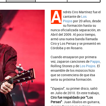
A
ndrés Ciro Martínez fue el
cantante de
Los
Piojos
por 20 años, desde
su formación hasta su
nunca oficializada separación, en
Abril del 2009. Al poco tiempo,
armó una nueva banda llamada
Ciro y Los Persas y se presentó en
Córdoba y en Rosario.
Cuando ensayaron por primera
vez, zaparon canciones de
Pappo
,
Rolling Stones y de
Los Piojos
. El
ensamble de los músicos hizo
que se convenciera de que ésa
sería su próxima formación.
"
Espejos
", su primer disco, salió
en Julio de 2010. En este trabajo,
Ciro fue respaldado por "Los
Persas"
: Juan Ábalos en guitarra,