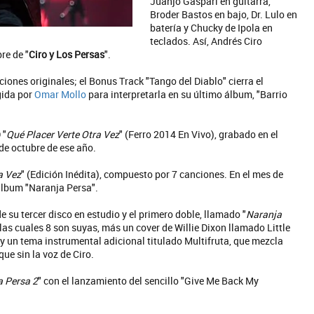
Juanjo Gaspari en guitarra,
Broder Bastos en bajo, Dr. Lulo en
batería y Chucky de Ipola en
teclados. Así, Andrés Ciro
re de "
Ciro y Los Persas
".
iones originales; el Bonus Track "Tango del Diablo" cierra el
gida por
Omar Mollo
para interpretarla en su último álbum, "Barrio
 "
Qué Placer Verte Otra Vez
" (Ferro 2014 En Vivo), grabado en el
 de octubre de ese año.
a Vez
" (Edición Inédita), compuesto por 7 canciones. En el mes de
 álbum "Naranja Persa".
e su tercer disco en estudio y el primero doble, llamado "
Naranja
 las cuales 8 son suyas, más un cover de Willie Dixon llamado Little
y un tema instrumental adicional titulado Multifruta, que mezcla
ue sin la voz de Ciro.
a Persa 2
" con el lanzamiento del sencillo "Give Me Back My