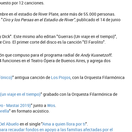
mpuesto por 12 canciones.
mbre en el estadio de River Plate, ante más de 55.000 personas.
 "
Ciro y los Persas en el Estadio de River",
publicado el 14 de junio
y Dick". Este mismo año editan "Guerras (Un viaje en el tiempo)",
Ciro. El primer corte del disco es la canción "El Farolito".
ión que compuso para el programa radial de
Andy Kusnetzoff
.
4 funciones en el Teatro Ópera de Buenos Aires, y agrega dos
fónico)
" antigua canción de
Los Piojos
, con la Orquesta Filarmónica
(un viaje en el tiempo)
" grabado con la Orquesta Filarmónica de
vo - Mastai 2019)
" junto a
Wos
.
rella
" en formato acústico.
 Del Abuelo
en el single "
Ama a quien llora por ti
".
para recaudar fondos en apoyo a las familias afectadas por el