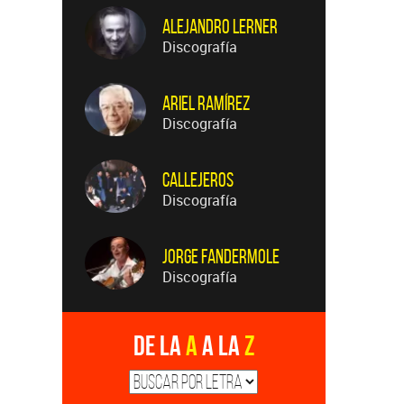
Alejandro Lerner
Discografía
Ariel Ramírez
Discografía
Callejeros
Discografía
Jorge Fandermole
Discografía
De la
A
a la
Z