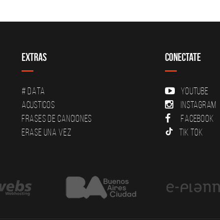
Extras
Conectate
# DATA
YouTube
Acusticos
Instagram
Frases de canciones
Facebook
Erase una vez
Tik Tok