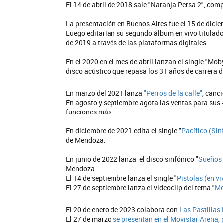
El 14 de abril de 2018 sale "Naranja Persa 2", co
La presentación en Buenos Aires fue el 15 de dicie
Luego editarían su segundo álbum en vivo titulado
de 2019 a través de las plataformas digitales.
En el 2020 en el mes de abril lanzan el single "Mob
disco acústico que repasa los 31 años de carrera de 
En marzo del 2021 lanza
"Perros de la calle"
, canc
En agosto y septiembre agota las ventas para sus 
funciones más.
En diciembre de 2021 edita el single "
Pacífico (Sin
de Mendoza.
En junio de 2022 lanza el disco sinfónico "
Sueños 
Mendoza.
El 14 de septiembre lanza el single "
Pistolas (en vi
El 27 de septiembre lanza el videoclip del tema "
Mo
El 20 de enero de 2023 colabora con
Las Pastillas
El 27 de marzo
se presentan en el Movistar Arena, 