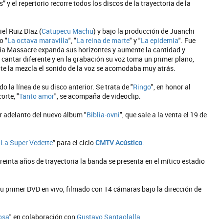
” y el repertorio recorre todos los discos de la trayectoria de la
iel Ruiz Díaz (
Catupecu Machu
) y bajo la producción de Juanchi
o "
La octava maravilla
", "
La reina de marte
" y "
La epidemia
". Fue
aria Massacre expanda sus horizontes y aumente la cantidad y
cantar diferente y en la grabación su voz toma un primer plano,
te la mezcla el sonido de la voz se acomodaba muy atrás.
 la línea de su disco anterior. Se trata de "
Ringo
", en honor al
orte, "
Tanto amor
", se acompaña de videoclip.
er adelanto del nuevo álbum "
Biblia-ovni
", que sale a la venta el 19 de
 La Super Vedette
” para el ciclo
CMTV Acústico
.
reinta años de trayectoria la banda se presenta en el mítico estadio
 su primer DVD en vivo, filmado con 14 cámaras bajo la dirección de
osa
" en colaboración con
Gustavo Santaolalla
.