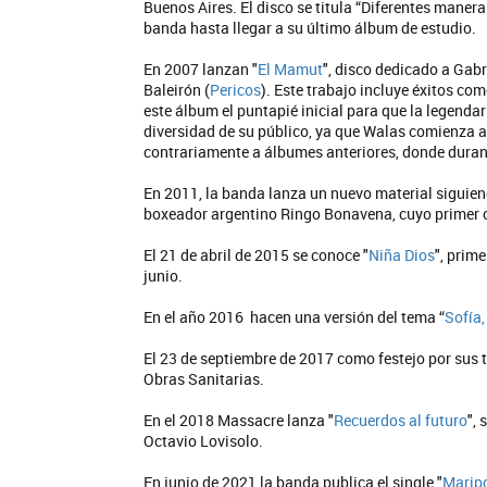
Buenos Aires. El disco se titula “Diferentes maneras
banda hasta llegar a su último álbum de estudio.
En 2007 lanzan "
El Mamut
", disco dedicado a Gabr
Baleirón (
Pericos
). Este trabajo incluye éxitos com
este álbum el puntapié inicial para que la legend
diversidad de su público, ya que Walas comienza a 
contrariamente a álbumes anteriores, donde duran
En 2011, la banda lanza un nuevo material siguiendo
boxeador argentino Ringo Bonavena, cuyo primer c
El 21 de abril de 2015 se conoce "
Niña Dios
", prim
junio.
En el año 2016 hacen una versión del tema “
Sofía,
El 23 de septiembre de 2017 como festejo por sus t
Obras Sanitarias.
En el 2018 Massacre lanza "
Recuerdos al futuro
",
Octavio Lovisolo.
En junio de 2021 la banda publica el single "
Marip