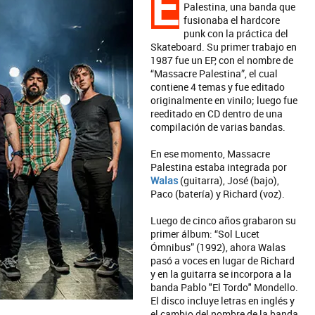
E
Palestina, una banda que
fusionaba el hardcore
punk con la práctica del
Skateboard. Su primer trabajo en
1987 fue un EP, con el nombre de
“Massacre Palestina”, el cual
contiene 4 temas y fue editado
originalmente en vinilo; luego fue
reeditado en CD dentro de una
compilación de varias bandas.
En ese momento, Massacre
Palestina estaba integrada por
Walas
(guitarra), José (bajo),
Paco (batería) y Richard (voz).
Luego de cinco años grabaron su
primer álbum: “Sol Lucet
Ómnibus” (1992), ahora Walas
pasó a voces en lugar de Richard
y en la guitarra se incorpora a la
banda Pablo "El Tordo" Mondello.
El disco incluye letras en inglés y
el cambio del nombre de la banda