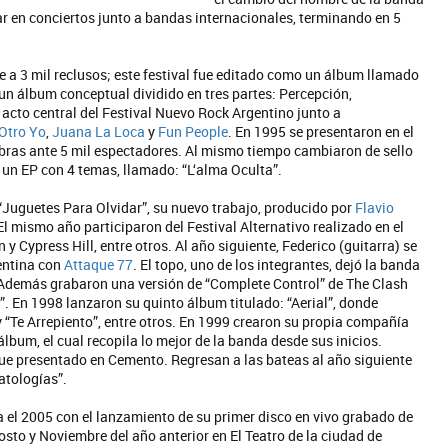
ar en conciertos junto a bandas internacionales, terminando en 5
e a 3 mil reclusos; este festival fue editado como un álbum llamado
n álbum conceptual dividido en tres partes: Percepción,
cto central del Festival Nuevo Rock Argentino junto a
 Otro Yo
,
Juana La Loca
y
Fun People
. En 1995 se presentaron en el
Obras ante 5 mil espectadores. Al mismo tiempo cambiaron de sello
 un EP con 4 temas, llamado: “L‘alma Oculta”.
 “Juguetes Para Olvidar”, su nuevo trabajo, producido por
Flavio
 El mismo año participaron del Festival Alternativo realizado en el
y Cypress Hill, entre otros. Al año siguiente, Federico (guitarra) se
gentina con
Attaque 77
. El topo, uno de los integrantes, dejó la banda
. Además grabaron una versión de “Complete Control” de The Clash
. En 1998 lanzaron su quinto álbum titulado: “Aerial”, donde
y “Te Arrepiento”, entre otros. En 1999 crearon su propia compañía
lbum, el cual recopila lo mejor de la banda desde sus inicios.
y fue presentado en Cemento. Regresan a las bateas al año siguiente
atologías”.
a el 2005 con el lanzamiento de su primer disco en vivo grabado de
sto y Noviembre del año anterior en El Teatro de la ciudad de