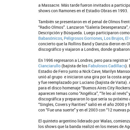
a Massacre. Más tarde fueron invitados a particip
shows con Ramones en el Estadio Obras en 1993.
También se presentaron en el penal de Olmos frent
“Radio Olmos”. Lanzaron “Galería Desesperanza”, u
Descripción y Búsqueda. Luego participaron como a
Babasónicos
,
Peligrosos Gorriones
,
Los Brujos
,
El
concierto que la Rollins Band y Danzia dieron en 
discográfico y viajaron a Londres, donde grabaron
En 1996 regresaron a Londres, pero para registrar
Cianciarullo
(bajista de los
Fabulosos Cadillacs
).
Estadio de Ferro junto a Nick Cave, Marilyn Manson 
unió al grupo e iniciaron una gira por la costa ar
y fue reemplazado por Luciano (bajista de Vaita)
para el disco homenaje “Buenos Aires City Rockers”
aparecen temas como “Angélica”, “Te leo al revés” 
discográfica y prepararon lo que sería su próximo á
“Singles, Covers y Rarities” salió en el año 2000 
con “Fue una suerte” y en el 2003 con “12 nuevas p
El quinteto argentino liderado por Walas, comienz
los shows que la banda realizó en los meses de Ago