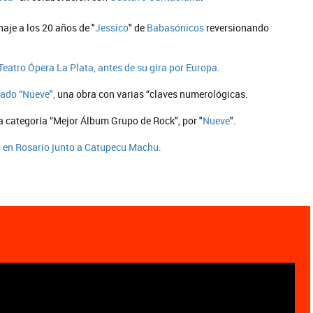
aje a los 20 años de "
Jessico
" de
Babasónicos
reversionando
 Teatro Ópera La Plata, antes de su gira por Europa.
lado “Nueve",
una obra con varias “claves numerológicas.
la categoría “Mejor Álbum Grupo de Rock", por "
Nueve
".
o en Rosario junto a Catupecu Machu.