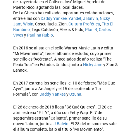
de trayectoria en el Coliseo José Miguel Agrelot de
Puerto Rico, agotando las localidades.
De La Ghetto ha realizado importantes colaboraciones,
entre ellas con
Daddy Yankee
,
Yandel
,
J Balvin
,
Nicky
Jam
,
Wisin
, Cosculluela, Zion,
Cultura Profética
,
Tito El
Bambino
, Tego Calderón, Alexis & Fido,
Plan B
,
Carlos
Vives
y
Paulina Rubio
.
En 2016 se alista en el sello Warner Music Latin y edita
“Mi Movimiento”, tercer álbum de estudio, cuyo primer
sencillo es “Acércate”. A mediados de año realiza “The
Fenix Tour” en Estados Unidos junto a
Nicky Jam
y Zion &
Lennox.
En 2017 estrena los sencillos: el 10 de febrero "Más Que
Ayer", junto a Arcángel y el 15 de septiembre "La
Fórmula", con
Daddy Yankee
y
Ozuna
.
El 26 de enero de 2018 llega "Sé Qué Quieres", El 20 de
abril estrena "F.L.Y.", a dúo con Fetty Wap. El 7 de
septiembre estrena "Caliente", primer sencillo de su
nuevo ´labum, junto a
J Balvin
. El 28 del mismo mes sale
el álbum completo, bajo el título "Mi Movimiento".