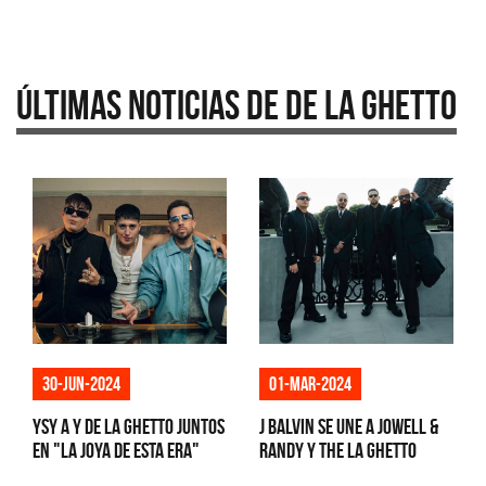
Últimas Noticias de De La Ghetto
30-jun-2024
01-mar-2024
YSY A y De la Ghetto juntos
J Balvin se une a Jowell &
en "La joya de esta era"
Randy y The La Ghetto