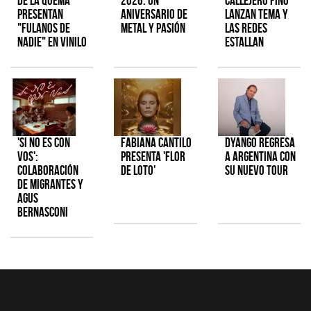
de la Quema
2026: Un
Callejero Fino
presentan
aniversario de
lanzan tema y
"Fulanos de
metal y pasión
las redes
Nadie" en vinilo
estallan
'Si No Es Con
Fabiana Cantilo
Dyango regresa
Vos':
presenta 'Flor
a Argentina con
colaboración
de Loto'
su nuevo tour
de Migrantes y
Agus
Bernasconi