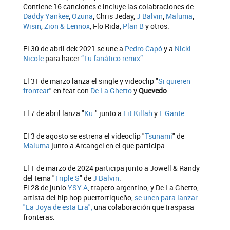
Contiene 16 canciones e incluye las colabraciones de
Daddy Yankee
,
Ozuna
, Chris Jeday,
J Balvin
,
Maluma
,
Wisin
,
Zion & Lennox
, Flo Rida,
Plan B
y otros.
El 30 de abril dek 2021 se une a
Pedro Capó
y a
Nicki
Nicole
para hacer
“Tu fanático remix”.
El 31 de marzo lanza el single y videoclip "
Si quieren
frontear
" en feat con
De La Ghetto
y
Quevedo
.
El 7 de abril lanza "
Ku`
" junto a
Lit Killah
y
L Gante
.
El 3 de agosto se estrena el videoclip "
Tsunami
" de
Maluma
junto a Arcangel en el que participa.
El 1 de marzo de 2024 participa junto a Jowell & Randy
del tema "
Triple S
" de
J Balvin
.
El 28 de junio
YSY A
, trapero argentino, y De La Ghetto,
artista del hip hop puertorriqueño,
se unen para lanzar
"La Joya de esta Era",
una colaboración que traspasa
fronteras.