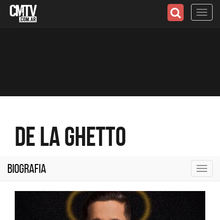
Toggl
navig
De La Ghetto
Biografia
Toggl
navig