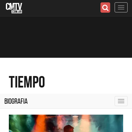
Toggl
navig
Tiempo
Biografia
Toggl
navig