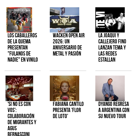
Los Caballeros
Wacken Open Air
La Joaqui y
de la Quema
2026: Un
Callejero Fino
presentan
aniversario de
lanzan tema y
"Fulanos de
metal y pasión
las redes
Nadie" en vinilo
estallan
'Si No Es Con
Fabiana Cantilo
Dyango regresa
Vos':
presenta 'Flor
a Argentina con
colaboración
de Loto'
su nuevo tour
de Migrantes y
Agus
Bernasconi