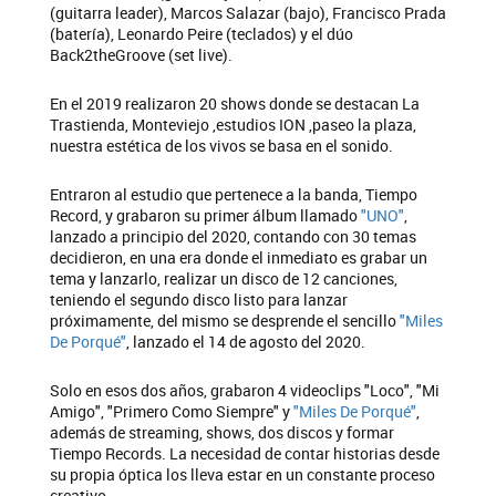
(guitarra leader), Marcos Salazar (bajo), Francisco Prada
(batería), Leonardo Peire (teclados) y el dúo
Back2theGroove (set live).
En el 2019 realizaron 20 shows donde se destacan La
Trastienda, Monteviejo ,estudios ION ,paseo la plaza,
nuestra estética de los vivos se basa en el sonido.
Entraron al estudio que pertenece a la banda, Tiempo
Record, y grabaron su primer álbum llamado
"UNO"
,
lanzado a principio del 2020, contando con 30 temas
decidieron, en una era donde el inmediato es grabar un
tema y lanzarlo, realizar un disco de 12 canciones,
teniendo el segundo disco listo para lanzar
próximamente, del mismo se desprende el sencillo
"Miles
De Porqué"
, lanzado el 14 de agosto del 2020.
Solo en esos dos años, grabaron 4 videoclips "Loco", "Mi
Amigo", "Primero Como Siempre" y
"Miles De Porqué"
,
además de streaming, shows, dos discos y formar
Tiempo Records. La necesidad de contar historias desde
su propia óptica los lleva estar en un constante proceso
creativo.