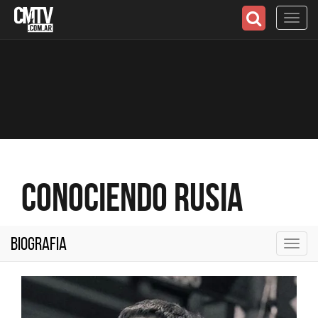
Toggl
navig
Conociendo Rusia
Biografia
Toggl
navig