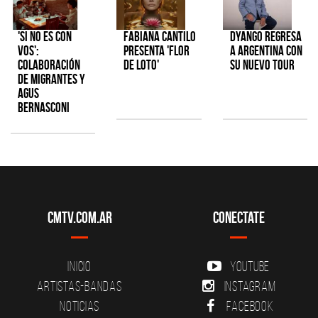
'Si No Es Con
Fabiana Cantilo
Dyango regresa
Vos':
presenta 'Flor
a Argentina con
colaboración
de Loto'
su nuevo tour
de Migrantes y
Agus
Bernasconi
CMTV.com.ar
Conectate
Inicio
YouTube
Artistas-Bandas
Instagram
Noticias
Facebook