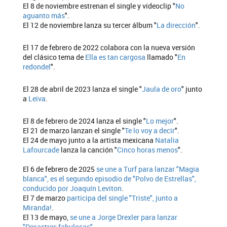
El 8 de noviembre estrenan el single y videoclip "
No
aguanto más
".
El 12 de noviembre lanza su tercer álbum "
La dirección
".
El 17 de febrero de 2022 colabora con la nueva versión
del clásico tema de
Ella es tan cargosa
llamado "
En
redondel
".
El 28 de abril de 2023 lanza el single "
Jaula de oro
" junto
a
Leiva
.
El 8 de febrero de 2024 lanza el single "
Lo mejor
".
El 21 de marzo lanzan el single "
Te lo voy a decir
".
El 24 de mayo junto a la artista mexicana
Natalia
Lafourcade
lanza la canción "
Cinco horas menos
".
El 6 de febrero de 2025
se une a Turf para lanzar "Magia
blanca", es el segundo episodio de "Polvo de Estrellas",
conducido por Joaquín Leviton
.
El 7 de marzo
participa del single "Triste", junto a
Miranda!
.
El 13 de mayo,
se une a Jorge Drexler para lanzar
"Desastres fabulosas"
.