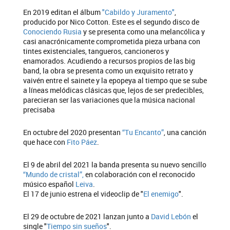
En 2019 editan el álbum
"Cabildo y Juramento"
,
producido por Nico Cotton. Este es el segundo disco de
Conociendo Rusia
y se presenta como una melancólica y
casi anacrónicamente comprometida pieza urbana con
tintes existenciales, tangueros, cancioneros y
enamorados. Acudiendo a recursos propios de las big
band, la obra se presenta como un exquisito retrato y
vaivén entre el sainete y la epopeya al tiempo que se sube
a líneas melódicas clásicas que, lejos de ser predecibles,
parecieran ser las variaciones que la música nacional
precisaba
En octubre del 2020 presentan
“Tu Encanto”
, una canción
que hace con
Fito Páez
.
El 9 de abril del 2021 la banda presenta su nuevo sencillo
“Mundo de cristal”,
en colaboración con el reconocido
músico español
Leiva
.
El 17 de junio estrena el videoclip de "
El enemigo
".
El 29 de octubre de 2021 lanzan junto a
David Lebón
el
single "
Tiempo sin sueños
".