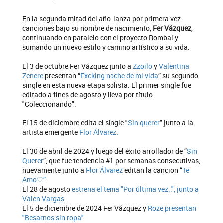
En la segunda mitad del año, lanza por primera vez
canciones bajo su nombre de nacimiento,
Fer Vázquez
,
continuando en paralelo con el proyecto Rombai y
sumando un nuevo estilo y camino artístico a su vida.
El 3 de octubre Fer Vázquez junto a
Zzoilo
y
Valentina
Zenere
presentan “
Fxcking noche de mi vida
” su segundo
single en esta nueva etapa solista. El primer single fue
editado a fines de agosto y lleva por título
"Coleccionando".
El 15 de diciembre edita el single "
Sin querer
" junto a la
artista emergente
Flor Álvarez
.
El 30 de abril de 2024 y luego del éxito arrollador de “
Sin
Querer
”, que fue tendencia #1 por semanas consecutivas,
nuevamente junto a
Flor Álvarez
editan la cancion “
Te
Amo♡”
.
El 28 de agosto
estrena el tema "Por última vez..", junto a
Valen Vargas
.
El 5 de diciembre de 2024 Fer Vázquez y
Roze
presentan
"Besarnos sin ropa"