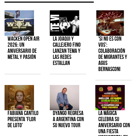
Wacken Open Air
La Joaqui y
'Si No Es Con
2026: Un
Callejero Fino
Vos':
aniversario de
lanzan tema y
colaboración
metal y pasión
las redes
de Migrantes y
estallan
Agus
Bernasconi
Fabiana Cantilo
Dyango regresa
La Mágica
presenta 'Flor
a Argentina con
celebra su
de Loto'
su nuevo tour
aniversario con
una fiesta