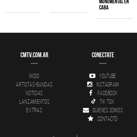
monumental en
CABA
CMTV.com.ar
Conectate
Inicio
YouTube
Artistas-Bandas
Instagram
Noticias
Facebook
Lanzamientos
Tik Tok
Extras
Quienes somos
Contacto