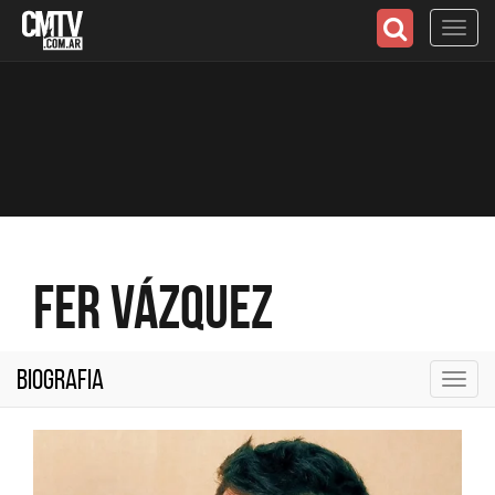
Toggl
navig
Fer Vázquez
Biografia
Toggl
navig