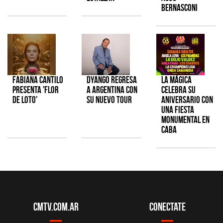
Bernasconi
Fabiana Cantilo
Dyango regresa
La Mágica
presenta 'Flor
a Argentina con
celebra su
de Loto'
su nuevo tour
aniversario con
una fiesta
monumental en
CABA
CMTV.com.ar
Conectate