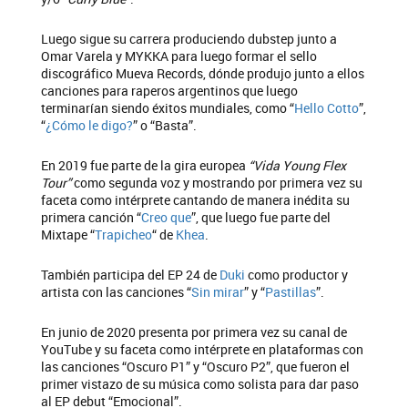
Luego sigue su carrera produciendo dubstep junto a
Omar Varela y MYKKA para luego formar el sello
discográfico Mueva Records, dónde produjo junto a ellos
canciones para raperos argentinos que luego
terminarían siendo éxitos mundiales, como “
Hello Cotto
”,
“
¿Cómo le digo?
” o “Basta”.
En 2019 fue parte de la gira europea
“Vida Young Flex
Tour”
como segunda voz y mostrando por primera vez su
faceta como intérprete cantando de manera inédita su
primera canción “
Creo que
”, que luego fue parte del
Mixtape “
Trapicheo
“ de
Khea
.
También participa del EP 24 de
Duki
como productor y
artista con las canciones “
Sin mirar
” y “
Pastillas
”.
En junio de 2020 presenta por primera vez su canal de
YouTube y su faceta como intérprete en plataformas con
las canciones “Oscuro P1” y “Oscuro P2”, que fueron el
primer vistazo de su música como solista para dar paso
al EP debut “Emocional”.