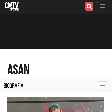
Toggl
navig
Asan
Biografia
Toggl
navig