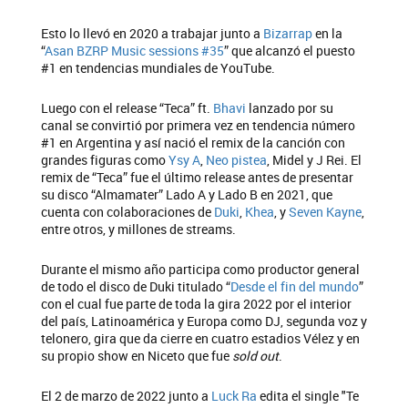
Esto lo llevó en 2020 a trabajar junto a
Bizarrap
en la
“
Asan BZRP Music sessions #35
” que alcanzó el puesto
#1 en tendencias mundiales de YouTube.
Luego con el release “Teca” ft.
Bhavi
lanzado por su
canal se convirtió por primera vez en tendencia número
#1 en Argentina y así nació el remix de la canción con
grandes figuras como
Ysy A
,
Neo pistea
, Midel y J Rei. El
remix de “Teca” fue el último release antes de presentar
su disco “Almamater” Lado A y Lado B en 2021, que
cuenta con colaboraciones de
Duki
,
Khea
, y
Seven Kayne
,
entre otros, y millones de streams.
Durante el mismo año participa como productor general
de todo el disco de Duki titulado “
Desde el fin del mundo
”
con el cual fue parte de toda la gira 2022 por el interior
del país, Latinoamérica y Europa como DJ, segunda voz y
telonero, gira que da cierre en cuatro estadios Vélez y en
su propio show en Niceto que fue
sold out
.
El 2 de marzo de 2022 junto a
Luck Ra
edita el single "Te