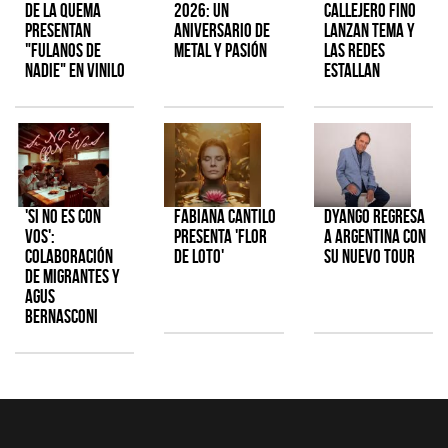
de la Quema
2026: Un
Callejero Fino
presentan
aniversario de
lanzan tema y
"Fulanos de
metal y pasión
las redes
Nadie" en vinilo
estallan
'Si No Es Con
Fabiana Cantilo
Dyango regresa
Vos':
presenta 'Flor
a Argentina con
colaboración
de Loto'
su nuevo tour
de Migrantes y
Agus
Bernasconi