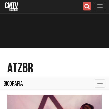
Toggl
navig
ATZBR
Biografia
Toggl
navig