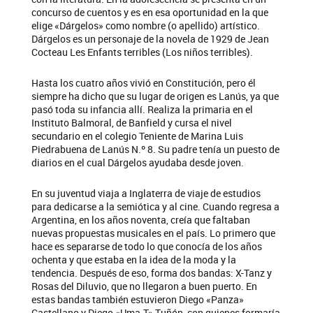
concurso de cuentos y es en esa oportunidad en la que
elige «Dárgelos» como nombre (o apellido) artístico.
Dárgelos es un personaje de la novela de 1929 de Jean
Cocteau Les Enfants terribles (Los niños terribles).
Hasta los cuatro años vivió en Constitución, pero él
siempre ha dicho que su lugar de origen es Lanús, ya que
pasó toda su infancia allí. Realiza la primaria en el
Instituto Balmoral, de Banfield y cursa el nivel
secundario en el colegio Teniente de Marina Luis
Piedrabuena de Lanús N.º 8. Su padre tenía un puesto de
diarios en el cual Dárgelos ayudaba desde joven.
En su juventud viaja a Inglaterra de viaje de estudios
para dedicarse a la semiótica y al cine. Cuando regresa a
Argentina, en los años noventa, creía que faltaban
nuevas propuestas musicales en el país. Lo primero que
hace es separarse de todo lo que conocía de los años
ochenta y que estaba en la idea de la moda y la
tendencia. Después de eso, forma dos bandas: X-Tanz y
Rosas del Diluvio, que no llegaron a buen puerto. En
estas bandas también estuvieron Diego «Panza»
Castellano y Diego «Uma-T» Tuñón, con quienes formaría