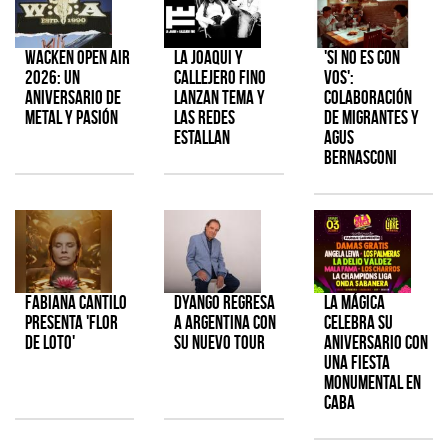
Wacken Open Air
La Joaqui y
'Si No Es Con
2026: Un
Callejero Fino
Vos':
aniversario de
lanzan tema y
colaboración
metal y pasión
las redes
de Migrantes y
estallan
Agus
Bernasconi
Fabiana Cantilo
Dyango regresa
La Mágica
presenta 'Flor
a Argentina con
celebra su
de Loto'
su nuevo tour
aniversario con
una fiesta
monumental en
CABA