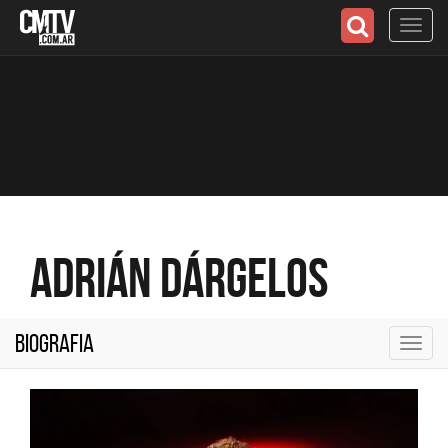
Toggl
navig
Adrián Dárgelos
Biografia
Toggl
navig