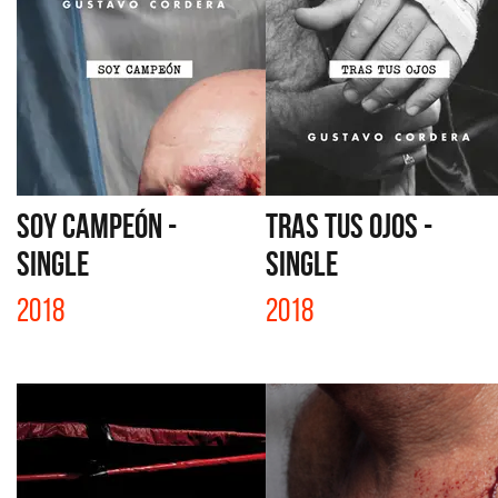
SOY CAMPEÓN -
TRAS TUS OJOS -
SINGLE
SINGLE
2018
2018