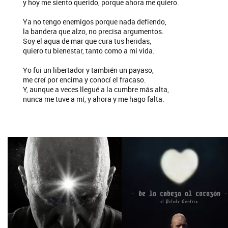
y hoy me siento querido, porque ahora me quiero.
Ya no tengo enemigos porque nada defiendo,
la bandera que alzo, no precisa argumentos.
Soy el agua de mar que cura tus heridas,
quiero tu bienestar, tanto como a mi vida.
Yo fui un libertador y también un payaso,
me creí por encima y conocí el fracaso.
Y, aunque a veces llegué a la cumbre más alta,
nunca me tuve a mí, y ahora y me hago falta.