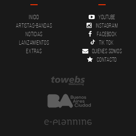
Inicio
YouTube
Artistas-Bandas
Instagram
Noticias
Facebook
Lanzamientos
Tik Tok
Extras
Quienes somos
Contacto