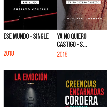
ESE MUNDO - SINGLE
YA NO QUIERO
CASTIGO - S...
2018
2018