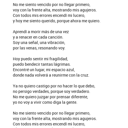
No me siento vencido por no llegar primero,
voy con la frente alta, mostrando mis agujeros.
Con todos mis errores encendí mi lucero,
y hoy me siento querido, porque ahora me quiero.
Aprendí a morir más de una vez
y a renacer en cada canción.
Soy una señal, una vibración,
por las venas, resonando voy.
Hoy puedo sentir mi fragilidad,
puedo bendecir tantas lágrimas.
Encontré un lugar, mi espacio azul,
donde nada volverá a reunirme con la cruz.
Ya no quiero castigo por no hacer lo que debo,
no persigo verdades, porque soy verdadero.
No me quiero juzgar por prensar diferente,
yo no voy a vivir como diga la gente.
No me siento vencido por no llegar primero,
voy con la frente alta, mostrando mis agujeros.
Con todos mis errores encendí mi lucero,