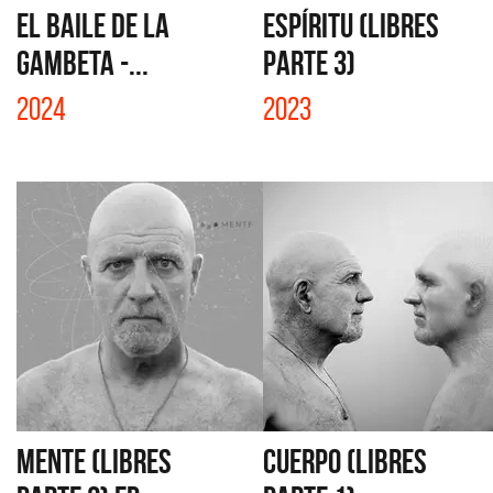
EL BAILE DE LA
ESPÍRITU (LIBRES
GAMBETA -...
PARTE 3)
2024
2023
MENTE (LIBRES
CUERPO (LIBRES