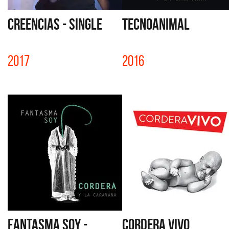
CREENCIAS - SINGLE
TECNOANIMAL
2017
2016
FANTASMA SOY -
CORDERA VIVO