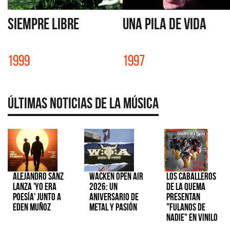
SIEMPRE LIBRE
UNA PILA DE VIDA
1999
1997
Últimas Noticias de la Música
Alejandro Sanz
Wacken Open Air
Los Caballeros
lanza 'Yo era
2026: Un
de la Quema
poesía' junto a
aniversario de
presentan
Eden Muñoz
metal y pasión
"Fulanos de
Nadie" en vinilo