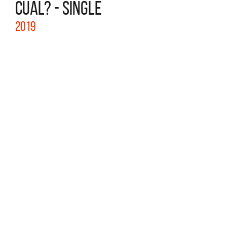
CUAL? - SINGLE
2019