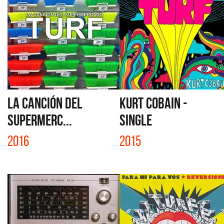
LA CANCIÓN DEL
KURT COBAIN -
SUPERMERC...
SINGLE
2016
2015