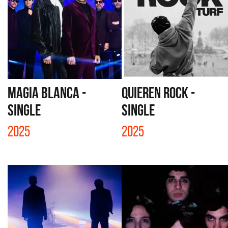
MAGIA BLANCA -
QUIEREN ROCK -
SINGLE
SINGLE
2025
2025