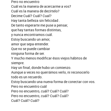
Pero no encuentro
Cuál es la manera de acercarme a vos?
Cuál es la manera de decírtelo?
Decime Cuál? Cuál? Cual?
Hay tanta belleza sin felicidad .
De tanto esperarte me puse a pensar,
que hay tantas formas distintas,
y nunca encontramos cuál.
Estoy buscando un amor,
amor que sepa entender.
Que no se puede cambiar
ninguna forma de ser.
Y mucho menos modificar ésos viejos hábitos de
siempre.
Hay un final, donde hubo un comienzo.
Aunque a veces no querrámos verlo, ni reconocerlo
todo es un recuerdo.
Estoy buscando una nueva forma de conectar con vos.
Pero no encuentro cuál
Pero no encuentro, cuál? Cuál? Cuál?
Pero no encuentro, cuál? Cuál? Cuál?
Cuál? Cuál? Cuál?