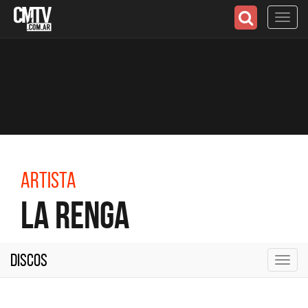
Toggl
navig
Artista
La Renga
Discos
Toggl
navig