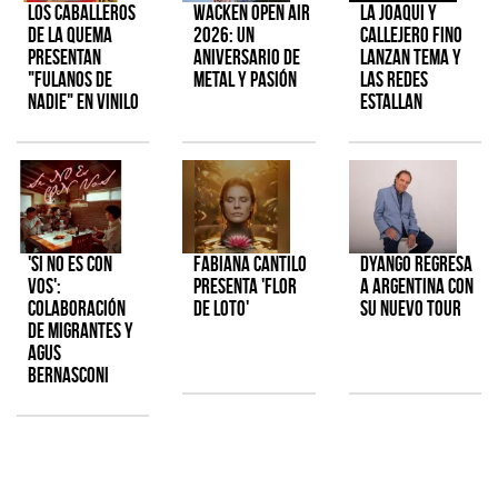
Los Caballeros
Wacken Open Air
La Joaqui y
de la Quema
2026: Un
Callejero Fino
presentan
aniversario de
lanzan tema y
"Fulanos de
metal y pasión
las redes
Nadie" en vinilo
estallan
'Si No Es Con
Fabiana Cantilo
Dyango regresa
Vos':
presenta 'Flor
a Argentina con
colaboración
de Loto'
su nuevo tour
de Migrantes y
Agus
Bernasconi