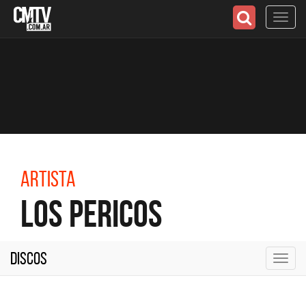
Toggl
navig
Artista
Los Pericos
Discos
Toggl
navig