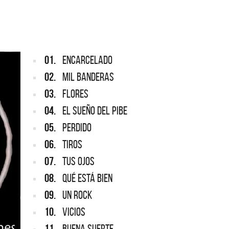
ARGENTINA
ón completa de los CMTV
 Todos los meses se suman
Def Leppard vuelve a Argentina
stas.
01.
ENCARCELADO
02.
MIL BANDERAS
03.
FLORES
04.
EL SUEÑO DEL PIBE
05.
PERDIDO
06.
TIROS
07.
TUS OJOS
08.
QUÉ ESTÁ BIEN
09.
UN ROCK
10.
VICIOS
11.
BUENA SUERTE