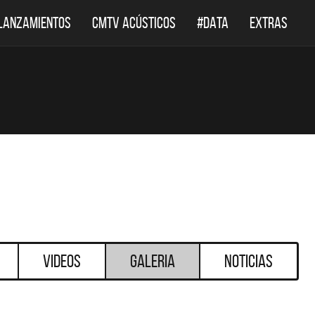
LANZAMIENTOS
CMTV ACÚSTICOS
#DATA
EXTRAS
Videos
Galeria
Noticias
DESTACADOS
DESTACADOS
ÚSTICOS
DEF LEPPARD REGRESA A