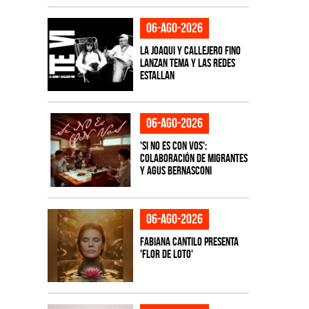
06-ago-2026
La Joaqui y Callejero Fino
lanzan tema y las redes
estallan
06-ago-2026
'Si No Es Con Vos':
colaboración de Migrantes
y Agus Bernasconi
06-ago-2026
Fabiana Cantilo presenta
'Flor de Loto'