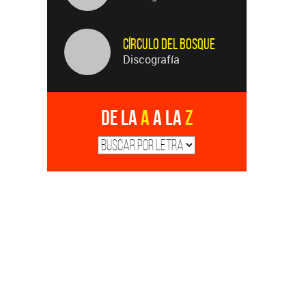
Círculo Del Bosque
Discografía
De la
A
a la
Z