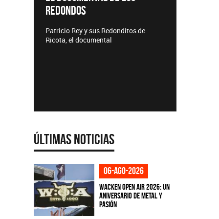
REDONDOS
Lanzamiento
Patricio Rey y sus Redonditos de
Ricota, el documental
Últimas Noticias
06-ago-2026
Wacken Open Air 2026: Un
aniversario de metal y
pasión