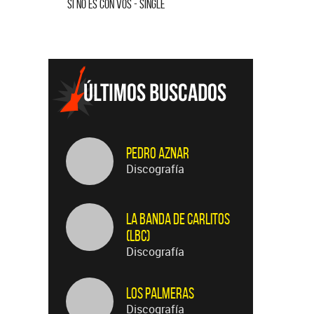
I NO ES CON VOS - SINGLE
SALVADOR - SINGLE
Pedro Aznar
Discografía
La Banda de Carlitos
(LBC)
Discografía
Los Palmeras
Discografía