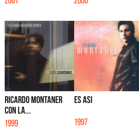
2001
2000
RICARDO MONTANER
ES ASI
CON LA...
1997
1999