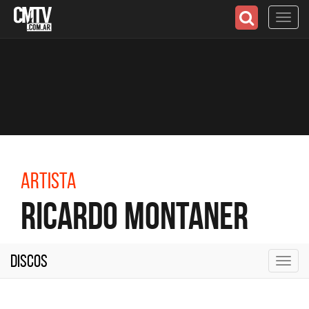
Toggl
navig
Artista
Ricardo Montaner
Discos
Toggl
navig