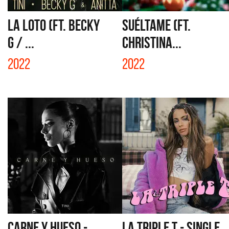
LA LOTO (FT. BECKY
SUÉLTAME (FT.
G / ...
CHRISTINA...
2022
2022
CARNE Y HUESO -
LA TRIPLE T - SINGLE