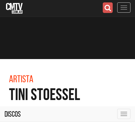
Toggl
navig
Artista
Tini Stoessel
Discos
Toggl
navig