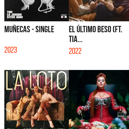
MUÑECAS - SINGLE
EL ÚLTIMO BESO (FT.
TIA...
2023
2022