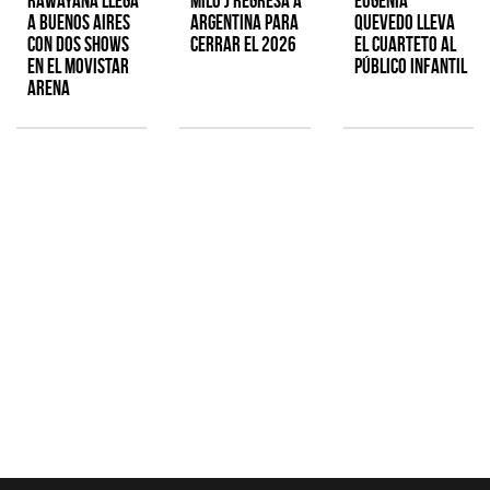
Rawayana llega
Milo J regresa a
Eugenia
a Buenos Aires
Argentina para
Quevedo lleva
con dos shows
cerrar el 2026
el cuarteto al
en el Movistar
público infantil
Arena