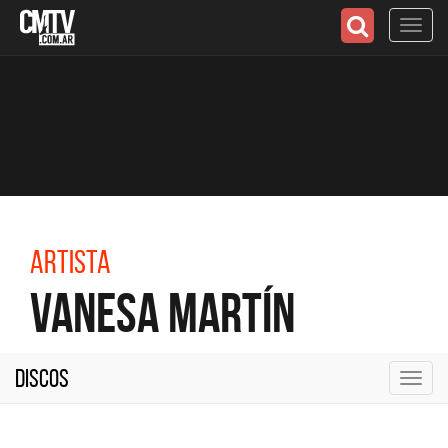
Toggl
navig
Artista
Vanesa Martín
Discos
Toggl
navig