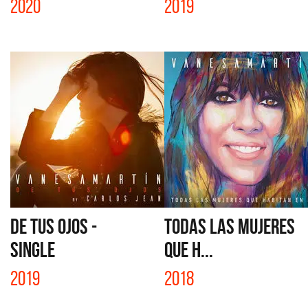
2020
2019
DE TUS OJOS -
TODAS LAS MUJERES
SINGLE
QUE H...
2019
2018