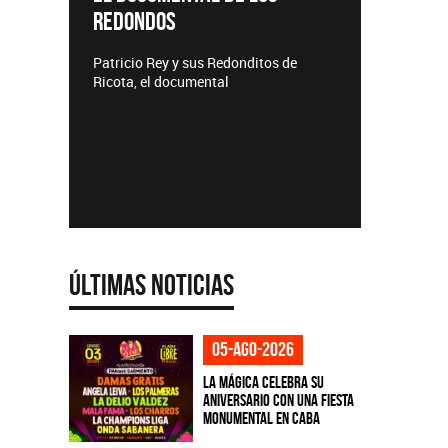
T
Lanzamientos CMTV
A
nditos de
Últimas Noticias
05-ago-2026
La Mágica celebra su
aniversario con una fiesta
monumental en CABA