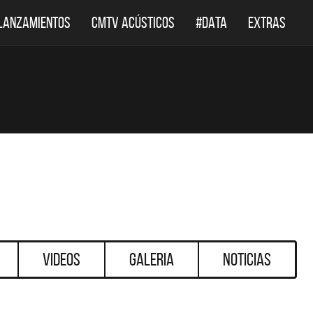
LANZAMIENTOS
CMTV ACÚSTICOS
#DATA
EXTRAS
Videos
Galeria
Noticias
DESTACADOS
DESTACA
DEF LEPPARD REGRESA A
EL DOCUMENTAL DE