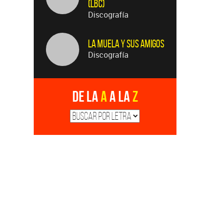
(LBC)
Discografía
La Muela y Sus Amigos
Discografía
De la
A
a la
Z