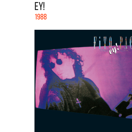
EY!
La colección completa de los CMTV
1988
Acústicos. Todos los meses se suman
nuevos artistas.