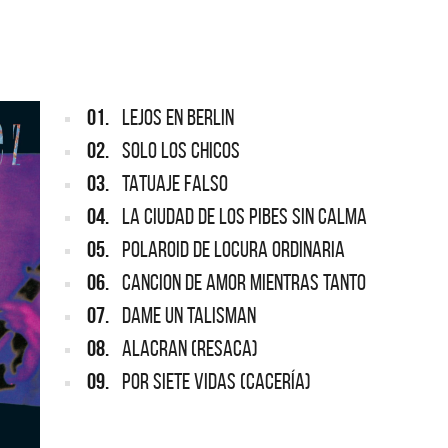
ARGENTINA
REDONDOS
Def Leppard vuelve a Argentina
Patricio Rey y sus Redo
Ricota, el documental
01.
LEJOS EN BERLIN
02.
SOLO LOS CHICOS
03.
TATUAJE FALSO
04.
LA CIUDAD DE LOS PIBES SIN CALMA
05.
POLAROID DE LOCURA ORDINARIA
06.
CANCION DE AMOR MIENTRAS TANTO
07.
DAME UN TALISMAN
08.
ALACRAN (Resaca)
09.
POR SIETE VIDAS (Cacería)