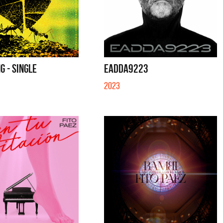
G - SINGLE
EADDA9223
2023
uela y Sus Amigos
La Muela y Sus Amigos