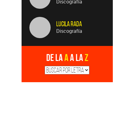
Discografía
Lucila Rada
Discografía
De la
A
a la
Z