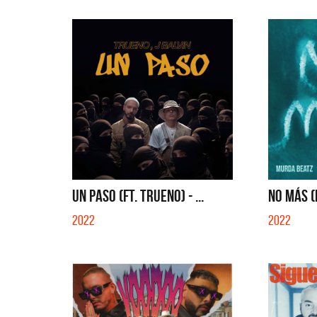
UN PASO (FT. TRUENO) - ...
NO MÁS (
2022
2022