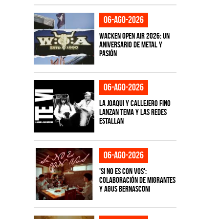
06-ago-2026
Wacken Open Air 2026: Un
aniversario de metal y
pasión
06-ago-2026
La Joaqui y Callejero Fino
lanzan tema y las redes
estallan
06-ago-2026
'Si No Es Con Vos':
colaboración de Migrantes
y Agus Bernasconi