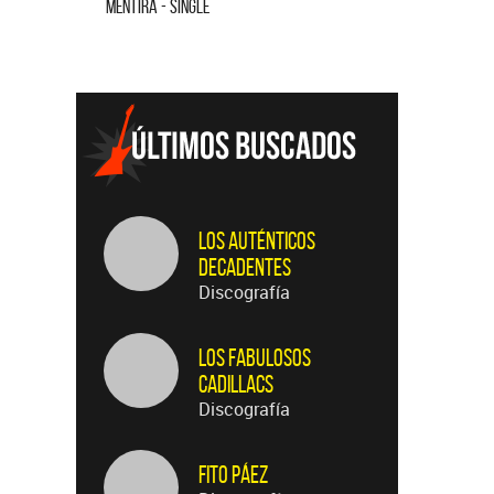
MENTIRA - SINGLE
CUANDO QUI
Los Auténticos
Decadentes
Discografía
Los Fabulosos
Cadillacs
Discografía
Fito Páez