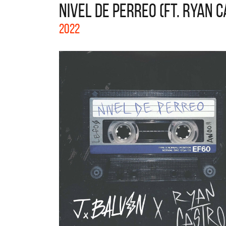
NIVEL DE PERREO (FT. RYAN C
La col
2022
Acústi
nuevos 