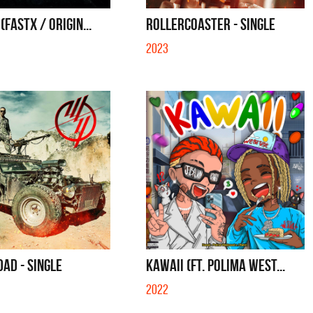
S CON VOS - SINGLE
YO SOY - SINGLE
(FASTX / ORIGIN...
ROLLERCOASTER - SINGLE
2023
DAD - SINGLE
KAWAII (FT. POLIMA WEST...
2022