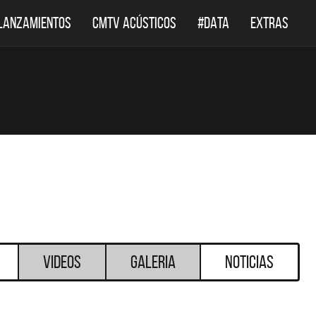
LANZAMIENTOS
CMTV ACÚSTICOS
#DATA
EXTRAS
Videos
Galeria
Noticias
STACADOS
DESTACADOS
ICOS
DEF LEPPARD REGRESA A