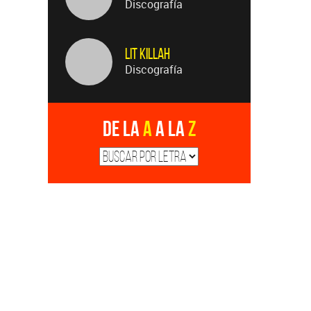
Discografía
Lit Killah
Discografía
De la
A
a la
Z