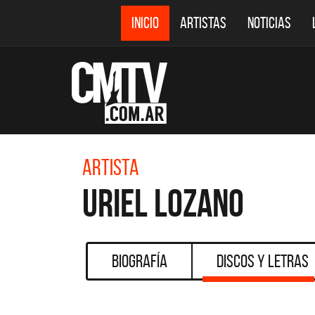
INICIO
ARTISTAS
NOTICIAS
Artista
Uriel Lozano
Biografía
Discos y Letras
DE
CMTV ACÚST