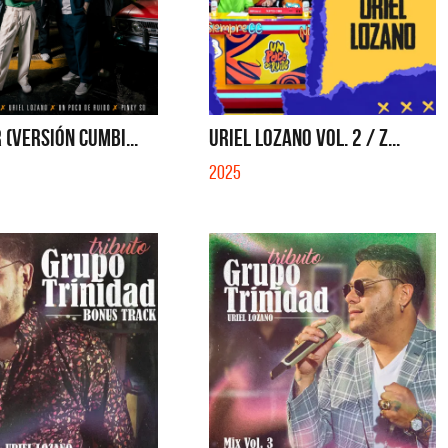
 (VERSIÓN CUMBI...
URIEL LOZANO VOL. 2 / Z...
2025
La Muela y Sus Amigos
La Mue