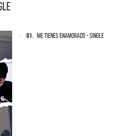
GLE
ARGENTINA
mpleta de los CMTV
s los meses se suman
Def Leppard vuelve a Argentina
01.
ME TIENES ENAMORADO - SINGLE