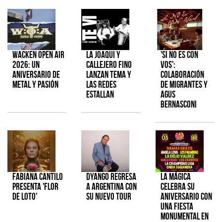
Wacken Open Air
La Joaqui y
'Si No Es Con
2026: Un
Callejero Fino
Vos':
aniversario de
lanzan tema y
colaboración
metal y pasión
las redes
de Migrantes y
estallan
Agus
Bernasconi
Fabiana Cantilo
Dyango regresa
La Mágica
presenta 'Flor
a Argentina con
celebra su
de Loto'
su nuevo tour
aniversario con
una fiesta
monumental en