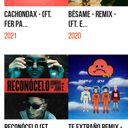
CACHONDAX - (FT.
BÉSAME - REMIX -
FER PA...
(FT. E...
2021
2020
RECONÓCELO (FT.
TE EXTRAÑO REMIX -