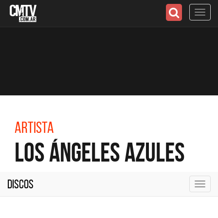
Toggl
navig
Artista
Los Ángeles Azules
Discos
Toggl
navig