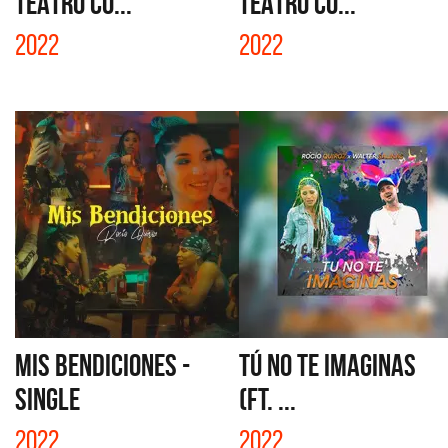
TEATRO CO...
TEATRO CO...
2022
2022
MIS BENDICIONES -
TÚ NO TE IMAGINAS
SINGLE
(FT. ...
2022
2022