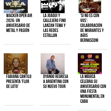
Wacken Open Air
La Joaqui y
'Si No Es Con
2026: Un
Callejero Fino
Vos':
aniversario de
lanzan tema y
colaboración
metal y pasión
las redes
de Migrantes y
estallan
Agus
Bernasconi
Fabiana Cantilo
Dyango regresa
La Mágica
presenta 'Flor
a Argentina con
celebra su
de Loto'
su nuevo tour
aniversario con
una fiesta
monumental en
CABA