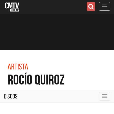
Toggl
navig
Artista
Rocío Quiroz
Discos
Toggl
navig