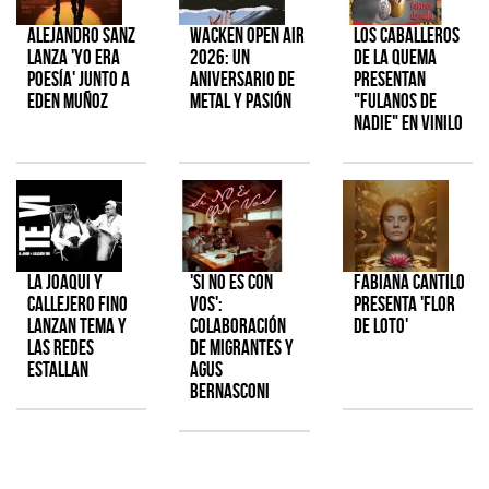
Alejandro Sanz
Wacken Open Air
Los Caballeros
lanza 'Yo era
2026: Un
de la Quema
poesía' junto a
aniversario de
presentan
Eden Muñoz
metal y pasión
"Fulanos de
Nadie" en vinilo
La Joaqui y
'Si No Es Con
Fabiana Cantilo
Callejero Fino
Vos':
presenta 'Flor
lanzan tema y
colaboración
de Loto'
las redes
de Migrantes y
estallan
Agus
Bernasconi