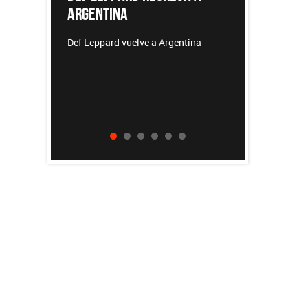
REDONDOS
e a Argentina
Patricio Rey y sus Redonditos de
Ricota, el documental