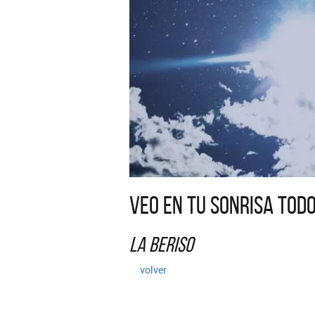
Veo en tu sonrisa todo
La Beriso
volver