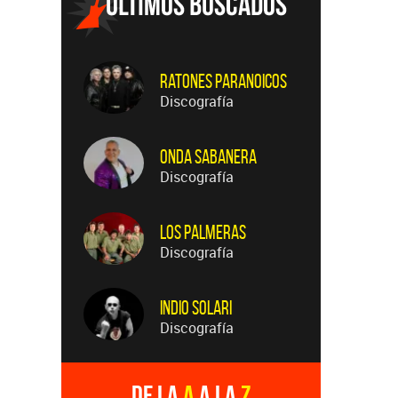
Ratones Paranoicos
Discografía
Onda Sabanera
Discografía
Los Palmeras
Discografía
Indio Solari
Discografía
De la
A
a la
Z