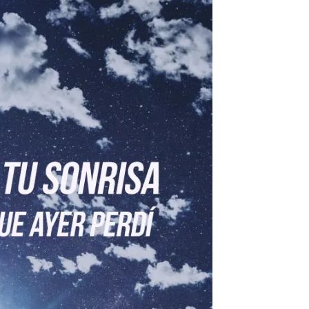
ARGENTINA
La colección completa de los CMTV
Acústicos. Todos los meses se suman
Def Leppard vuelv
nuevos artistas.