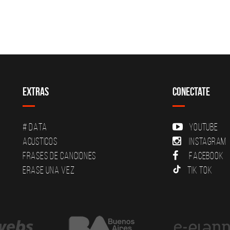
Extras
Conectate
# DATA
YouTube
Acusticos
Instagram
Frases de canciones
Facebook
Erase una vez
Tik Tok