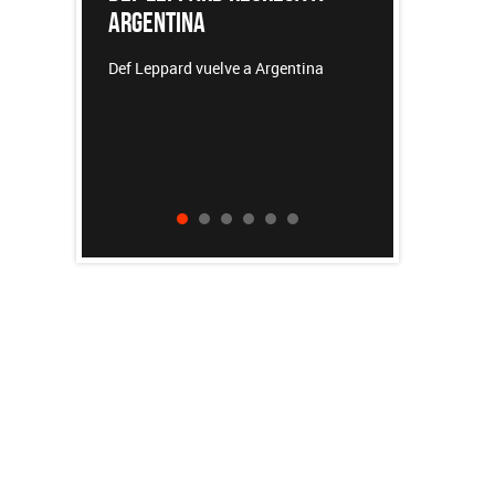
A
REDONDOS
vuelve a Argentina
Patricio Rey y sus Redonditos de
Ricota, el documental