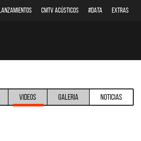
LANZAMIENTOS
CMTV ACÚSTICOS
#DATA
EXTRAS
Videos
Galeria
Noticias
DESTACADOS
CMTV ACÚSTICOS
DEF LEPP