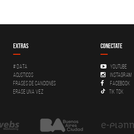
Extras
Conectate
# DATA
YouTube
Acusticos
Instagram
Frases de canciones
Facebook
Erase una vez
Tik Tok