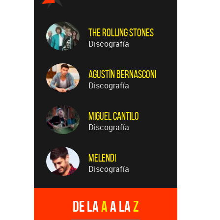
The Rolling Stones
Discografía
Agustín Bernasconi
Discografía
Miguel Cantilo
Discografía
Melendi
Discografía
De la
A
a la
Z