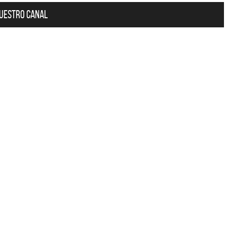
ARGENTIN
nuestro canal
La colección completa de los CMTV
Acústicos. Todos los meses se suman
Def Leppard 
nuevos artistas.