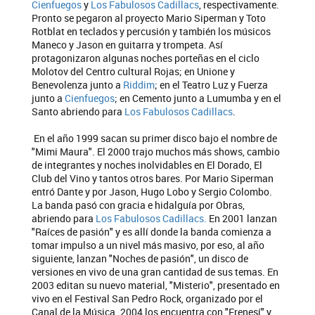
Cienfuegos
y
Los Fabulosos Cadillacs
, respectivamente.
Pronto se pegaron al proyecto Mario Siperman y Toto
Rotblat en teclados y percusión y también los músicos
Maneco y Jason en guitarra y trompeta. Así
protagonizaron algunas noches porteñas en el ciclo
Molotov del Centro cultural Rojas; en Unione y
Benevolenza junto a
Riddim
; en el Teatro Luz y Fuerza
junto a
Cienfuegos
; en Cemento junto a Lumumba y en el
Santo abriendo para
Los Fabulosos Cadillacs
.
En el año 1999 sacan su primer disco bajo el nombre de
"Mimi Maura". El 2000 trajo muchos más shows, cambio
de integrantes y noches inolvidables en El Dorado, El
Club del Vino y tantos otros bares. Por Mario Siperman
entró Dante y por Jason, Hugo Lobo y Sergio Colombo.
La banda pasó con gracia e hidalguía por Obras,
abriendo para
Los Fabulosos Cadillacs.
En 2001 lanzan
"Raíces de pasión" y es allí donde la banda comienza a
tomar impulso a un nivel más masivo, por eso, al año
siguiente, lanzan "Noches de pasión", un disco de
versiones en vivo de una gran cantidad de sus temas. En
2003 editan su nuevo material, "Misterio", presentado en
vivo en el Festival San Pedro Rock, organizado por el
Canal de la Música. 2004 los encuentra con "Frenesí" y