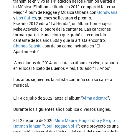
transmite en vivo la 14° edición de los Premios Gardel a
la Música. El álbum editado en 2011 compartió la terna
Mejor Álbum de Reggae y Música Urbana con
Gondwana
y
Los Cafres
, quienes se llevaron el premio.
Ese año 2012 edita "La Herida", un álbum homenaje a
Mike Acevedo, el padre de la cantante. Las canciones
forman parte de una cinta que grabó el reconocido
cantante de los años 50s y que la artista encontró.
Chango Spasiuk
participa como invitado en "El
Apartamento".
A mediados de 2014 presenta su álbum en vivo, grabado
en el local Niceto de Buenos Aires, titulado "15 Años".
Los años siguientes la artista continúa con su carrera
musical.
El 14 de julio de 2022 lanza el álbum "
Alma adentro
".
Durante los siguientes años publica diversos singles.
El 12 de junio de 2026
Mimi Maura, Hugo Lobo y Sergio
Rotman lanzan "Soul Reggae Vol 1"
: este proyecto es una
recreación visceral de clásicos del soul, del reggae y de la