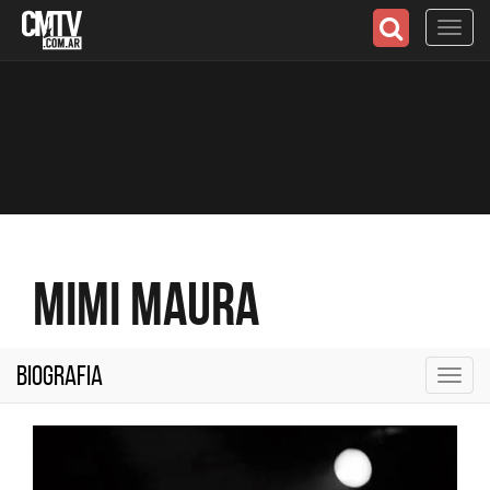
Toggl
navig
Mimi Maura
Biografia
Toggl
navig