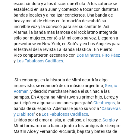
escuchándolo y a los discos que él oía. A los catorce se
estableció en San Juan y comenzó a tocar con distintas
bandas locales y a realizar conciertos. Una banda de
heavy metal de chicas en formación descubrió su
increíble voz y la convocó para ser su cantante. Así
Alarma, la banda más famosa del rock latino integrada
sólo por mujeres, contó a Mimi como su voz. Llegaron a
presentarse en New York, en Sob‘s, y en Los Angeles para
el festival de la revista La Banda Elástica . En Puerto
Rico compartieron escenario con
Dos Minutos
,
Fito Páez
y
Los Fabulosos Cadillacs
.
Sin embargo, en la historia de Mimi ocurriría algo
imprevisto; se enamoró de un músico argentino,
Sergio
Rotman
, y decidió marcharse hacia el sur, hacia las
pampas. En Argentina Mimi tuvo su primer hijo, Leroy, y
participó en algunas canciones que grabó
Cienfuegos
, la
banda de su esposo. Además le puso su voz a "
Calaveras
y Diablitos
" de
Los Fabulosos Cadillacs
.
Unidos por el amor al ska, al calipso, al reggae,
Sergio
y
Mimi formaron una banda junto a los amigos de siempre:
Martín Aloe y Fernando Ricciardi, bajista y baterista de