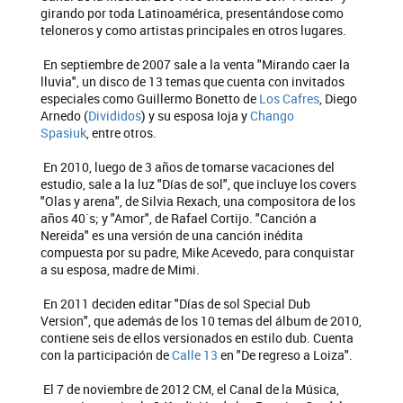
girando por toda Latinoamérica, presentándose como
teloneros y como artistas principales en otros lugares.
En septiembre de 2007 sale a la venta "Mirando caer la
lluvia", un disco de 13 temas que cuenta con invitados
especiales como Guillermo Bonetto de
Los Cafres
, Diego
Arnedo (
Divididos
) y su esposa Ioja y
Chango
Spasiuk
, entre otros.
En 2010, luego de 3 años de tomarse vacaciones del
estudio, sale a la luz "Días de sol", que incluye los covers
"Olas y arena", de Silvia Rexach, una compositora de los
años 40´s; y "Amor", de Rafael Cortijo. "Canción a
Nereida" es una versión de una canción inédita
compuesta por su padre, Mike Acevedo, para conquistar
a su esposa, madre de Mimi.
En 2011 deciden editar "Días de sol Special Dub
Version", que además de los 10 temas del álbum de 2010,
contiene seis de ellos versionados en estilo dub. Cuenta
con la participación de
Calle 13
en "De regreso a Loiza".
El 7 de noviembre de 2012 CM, el Canal de la Música,